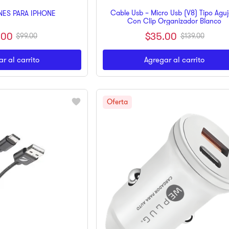
Cable Usb – Micro Usb (V8) Tipo Aguj
INES PARA IPHONE
Con Clip Organizador Blanco
.
00
$
35
.
00
$
99
.
00
$
139
.
00
r al carrito
Agregar al carrito