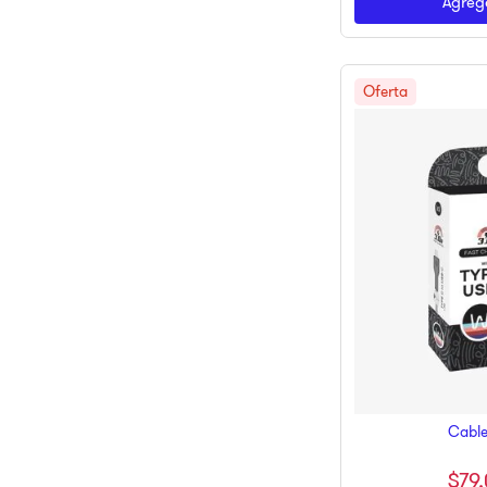
Agrega
Cable
$
79
.