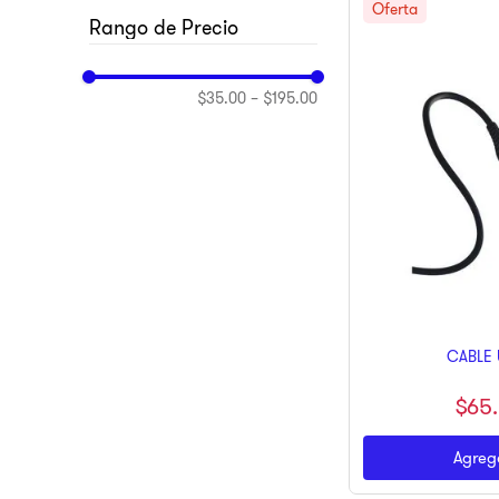
10
.
pulsar
BINDEN
DUPLIMAX
MITZU
HYPERGEAR
$35.00
–
$195.00
CABLE 
$
65
.
Agrega