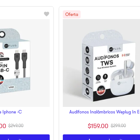
e Iphone -C
Audifonos Inalámbricos Weplug In E
00
$
159
.
00
$
249
.
00
$
299
.
00