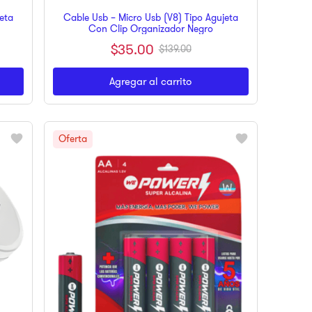
eta
Cable Usb – Micro Usb (V8) Tipo Agujeta
Con Clip Organizador Negro
$
35
.
00
$
139
.
00
Agregar al carrito