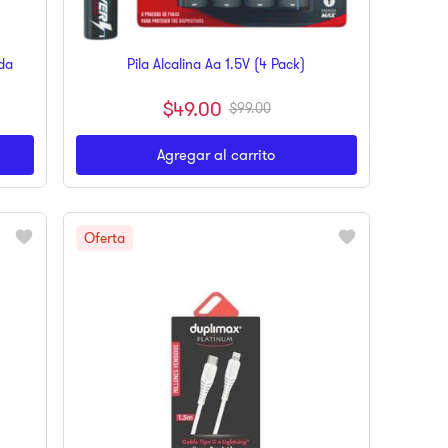
da
Pila Alcalina Aa 1.5V (4 Pack)
$
49
.
00
$
99
.
00
Agregar al carrito