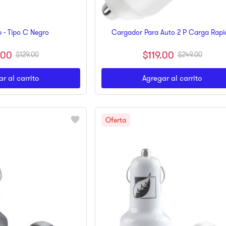
 - Tipo C Negro
Cargador Para Auto 2 P Carga Rapi
.
00
$
119
.
00
$
129
.
00
$
249
.
00
r al carrito
Agregar al carrito