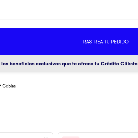
MÁS
RASTREA TU PEDIDO
ador
g
los beneficios exclusivos que te ofrece tu Crédito Clikst
Y Cables
a