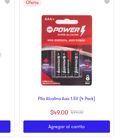
a
Pila Alcalina Aaa 1.5V (4 Pack)
$
49
.
00
$
99
.
00
Agregar al carrito