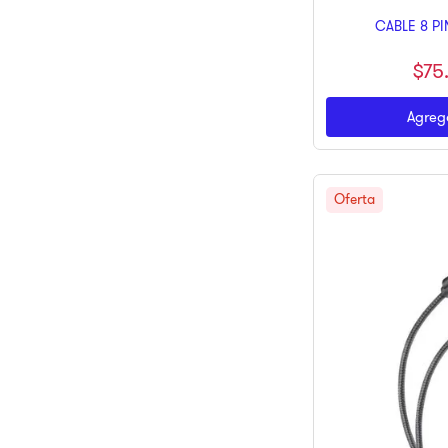
CABLE 8 P
$
75
Agrega