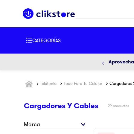
TÉRMINOS 
BUSCADOS
1
.
iphone
2
.
refriger
3
.
samsun
Aprovecha 
4
.
pantalla
5
.
motos
Telefonía
Todo Para Tu Celular
Cargadores 
6
.
winia
7
.
xbox
Cargadores Y Cables
29
productos
8
.
lavador
Marca
9
.
ninja