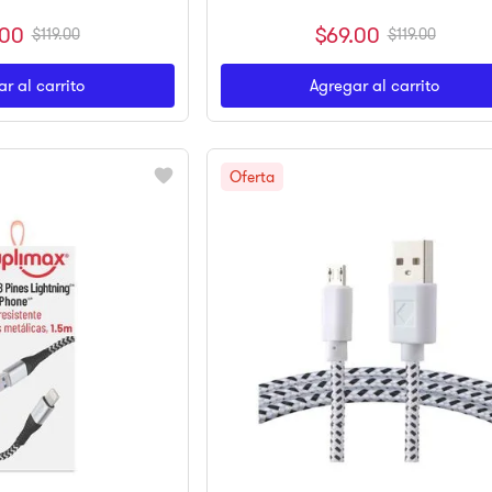
00
$
69
.
00
$
119
.
00
$
119
.
00
r al carrito
Agregar al carrito