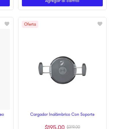
Agregar al carrito
reo
Cargador Inalámbrico Con Soporte
$
195
.
00
$
319
.
00