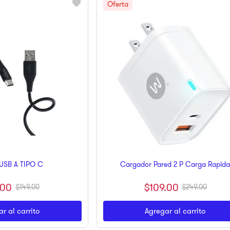
USB A TIPO C
Cargador Pared 2 P Carga Rapid
00
$
109
.
00
$
149
.
00
$
249
.
00
r al carrito
Agregar al carrito