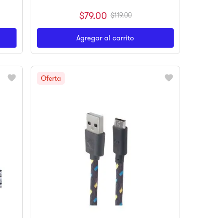
$
79
.
00
$
119
.
00
Agregar al carrito