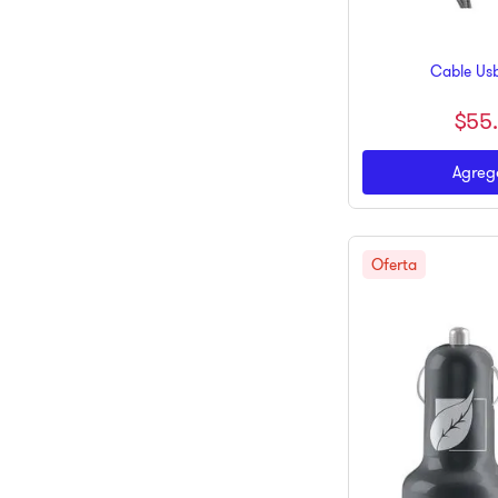
Cable Usb
$
55
Agrega