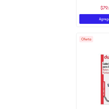
$
79
.
Agrega