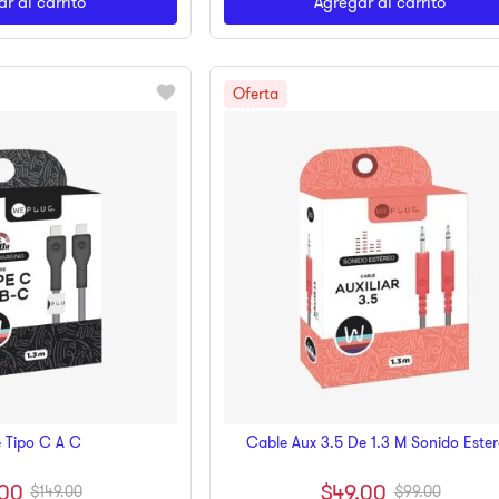
r al carrito
Agregar al carrito
 Tipo C A C
Cable Aux 3.5 De 1.3 M Sonido Este
00
$
49
.
00
$
149
.
00
$
99
.
00