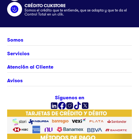
CRÉDITO CLIKSTORE
Somos el crédito que te entiende, que se adapta y que te da el
Control Total en un clik.
Somos
Nosotros
Servicios
Únete al equipo
Crédito Clikstore
Atención al Cliente
Contacto
Gift Card
¿Cómo comprar?
Avisos
Ubica tu tienda
Rastrea tu pedido
Clik&Go
Términos y Condiciones
Síguenos en
Facturación Electrónica
Políticas
Preguntas Frecuentes
Aviso de privacidad