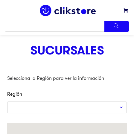
TÉRMINOS
MÁS
SUCURSALES
BUSCADOS
1
.
iphone
2
.
refrigerador
Selecciona la Región para ver la información
3
.
samsung
4
.
winia
Región
5
.
pantalla
6
.
motos
7
.
xbox
8
.
lavadora