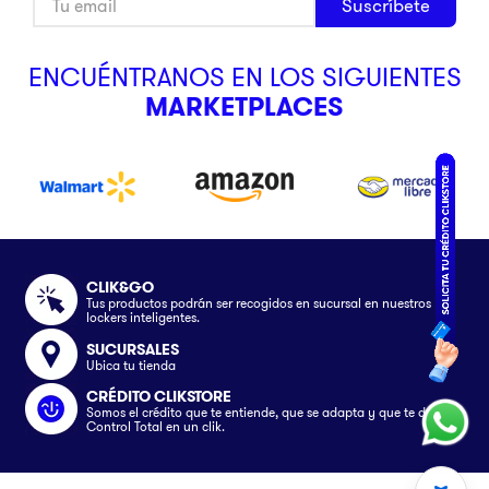
Suscríbete
ENCUÉNTRANOS EN LOS SIGUIENTES
MARKETPLACES
CLIK&GO
Tus productos podrán ser recogidos en sucursal en nuestros
lockers inteligentes.
SUCURSALES
Ubica tu tienda
CRÉDITO CLIKSTORE
Somos el crédito que te entiende, que se adapta y que te da el
Control Total en un clik.