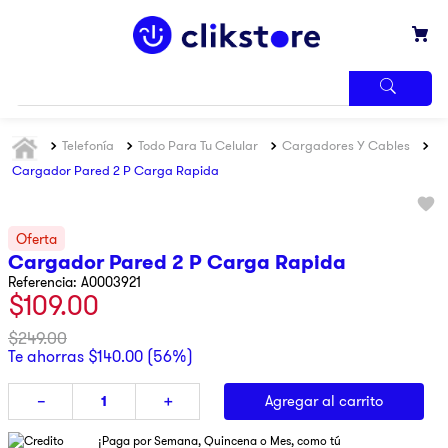
TÉRMINOS
Telefonía
Todo Para Tu Celular
Cargadores Y Cables
MÁS
BUSCADOS
Cargador Pared 2 P Carga Rapida
1
.
iphone
2
.
refrigerador
Cargador Pared 2 P Carga Rapida
3
.
samsung
Referencia
:
A0003921
$
109
.
00
4
.
pantalla
5
.
motos
$
249
.
00
Te ahorras
$
140
.
00
(
56%
)
6
.
xbox
Agregar al carrito
－
＋
7
.
ninja
8
.
lavadora
¡Paga por Semana, Quincena o Mes, como tú