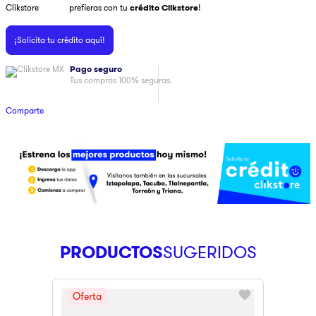
prefieras con tu
crédito Clikstore
!
9
.
pulsar
¡Solicita tu crédito aquí!
10
.
dji
Pago seguro
Tus compras 100% seguras.
Comparte
PRODUCTOS