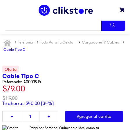
TÉRMINOS
Telefonía
Todo Para Tu Celular
Cargadores Y Cables
MÁS
BUSCADOS
Cable Tipo C
1
.
iphone
2
.
refrigerador
Cable Tipo C
3
.
samsung
Referencia
:
A0003914
$
79
.
00
4
.
pantalla
5
.
motos
$
119
.
00
Te ahorras
$
40
.
00
(
34%
)
6
.
xbox
Agregar al carrito
－
＋
7
.
ninja
8
.
lavadora
¡Paga por Semana, Quincena o Mes, como tú