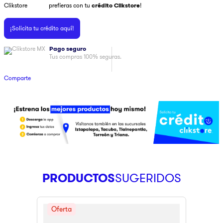
prefieras con tu
crédito Clikstore
!
9
.
pulsar
¡Solicita tu crédito aquí!
10
.
dji
Pago seguro
Tus compras 100% seguras.
Comparte
PRODUCTOS