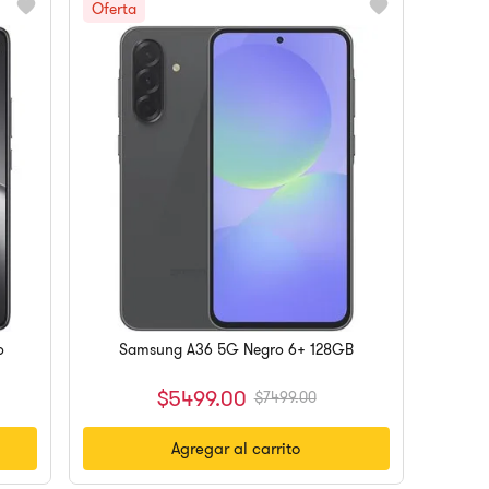
o
Samsung A36 5G Negro 6+ 128GB
$
5499
.
00
$
7499
.
00
Agregar al carrito