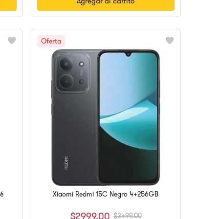
Agregar al carrito
fé
Xiaomi Redmi 15C Negro 4+256GB
$
2999
.
00
$
3499
.
00