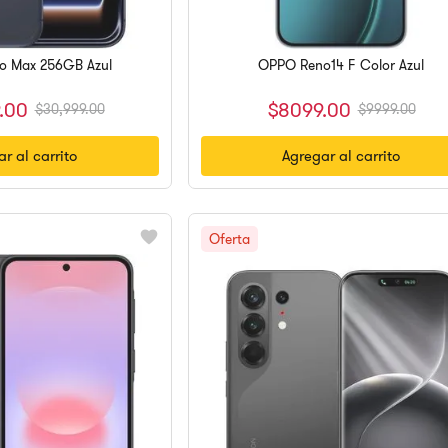
ro Max 256GB Azul
OPPO Reno14 F Color Azul
.
00
$
8099
.
00
$
30
,
999
.
00
$
9999
.
00
r al carrito
Agregar al carrito