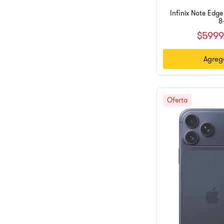
Infinix Note Edg
8
$
5999
Agrega