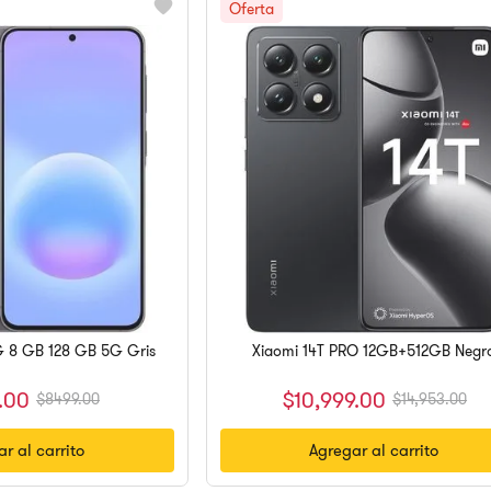
 8 GB 128 GB 5G Gris
Xiaomi 14T PRO 12GB+512GB Negr
.
00
$
10
,
999
.
00
$
8499
.
00
$
14
,
953
.
00
r al carrito
Agregar al carrito