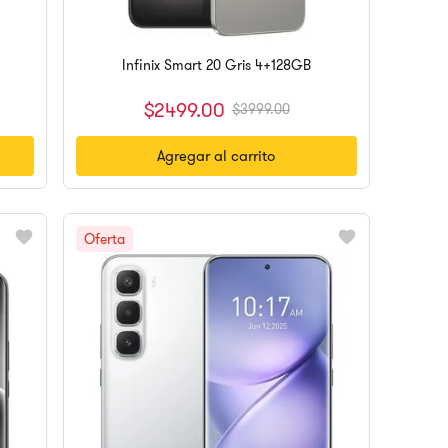
Infinix Smart 20 Gris 4+128GB
$
2499
.
00
$
3999
.
00
Agregar al carrito