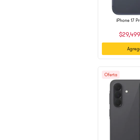
iPhone 17 P
$
29
,
499
Agrega