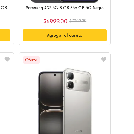
6 GB
Samsung A37 5G 8 GB 256 GB 5G Negro
$
6999
.
00
$
7999
.
00
Agregar al carrito