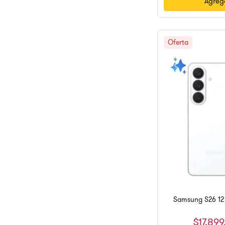
Agrega
Samsung S26 12
$
17
,
899