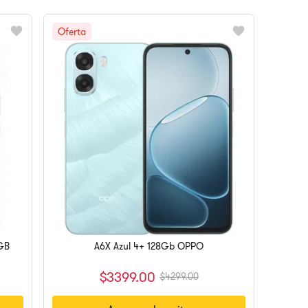
6GB
A6X Azul 4+ 128Gb OPPO
$
3399
.
00
$
4299
.
00