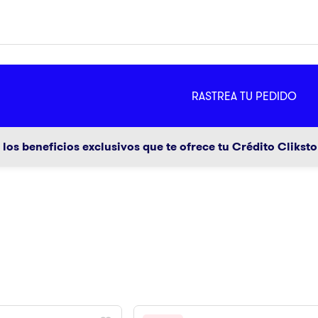
MÁS
RASTREA TU PEDIDO
ador
g
los beneficios exclusivos que te ofrece tu Crédito Clikst
a