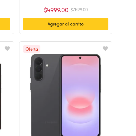
$
4999
.
00
$
7599
.
00
Agregar al carrito