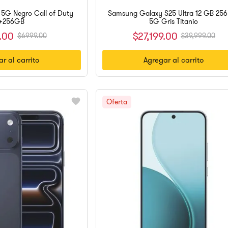
e 5G Negro Call of Duty
Samsung Galaxy S25 Ultra 12 GB 25
+256GB
5G Gris Titanio
.
00
$
27
,
199
.
00
$
6999
.
00
$
39
,
999
.
00
r al carrito
Agregar al carrito