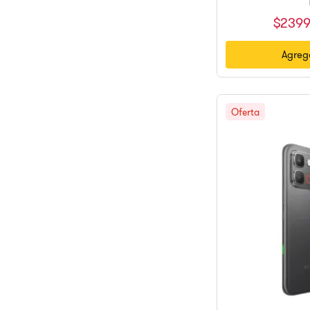
$
2399
Agrega