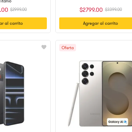
Titanio
$
2799
.
00
.
00
$
3399
.
00
$
2999
.
00
r al carrito
Agregar al carrito