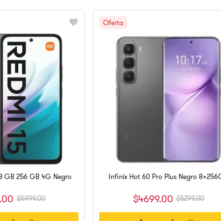
 8 GB 256 GB 4G Negro
Infinix Hot 60 Pro Plus Negro 8+25
.
00
$
4699
.
00
$
5999
.
00
$
5299
.
00