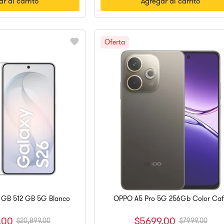
r al carrito
Agregar al carrito
 GB 512 GB 5G Blanco
OPPO A5 Pro 5G 256Gb Color Ca
.
00
$
5699
.
00
$
20
,
899
.
00
$
7999
.
00