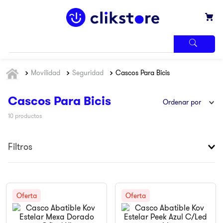
TÉRMINOS
Movilidad
Seguridad
Cascos Para Bicis
MÁS
BUSCADOS
1
.
iphone
Cascos Para Bicis
Ordenar por
2
.
refrigerador
10
productos
3
.
samsung
Filtros
4
.
pantalla
5
.
motos
6
.
winia
7
.
xbox
8
.
lavadora