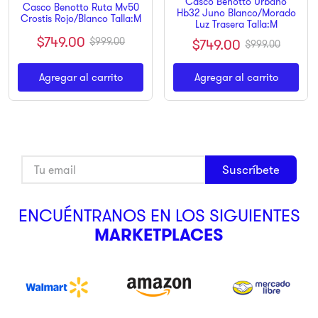
Casco Benotto Urbano
Casco Benotto Ruta Mv50
Hb32 Juno Blanco/Morado
Crostis Rojo/Blanco Talla:M
Luz Trasera Talla:M
$
749
.
00
$
999
.
00
$
749
.
00
$
999
.
00
Agregar al carrito
Agregar al carrito
Suscríbete
ENCUÉNTRANOS EN LOS SIGUIENTES
MARKETPLACES