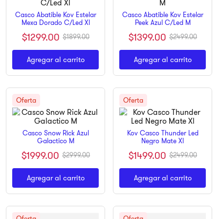
9
.
ninja
Casco Abatible Kov Estelar
Casco Abatible Kov Estelar
Mexa Dorado C/Led Xl
Peek Azul C/Led M
10
.
pulsar
$
1299
.
00
$
1399
.
00
$
1899
.
00
$
2499
.
00
Agregar al carrito
Agregar al carrito
Casco Snow Rick Azul
Kov Casco Thunder Led
Galactico M
Negro Mate Xl
$
1999
.
00
$
1499
.
00
$
2999
.
00
$
2499
.
00
Agregar al carrito
Agregar al carrito