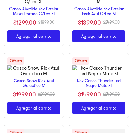
9
.
pulsar
Casco Abatible Kov Estelar
Casco Abatible Kov Estelar
Mexa Dorado C/Led Xl
Peek Azul C/Led M
10
.
dji
$
1299
.
00
$
1399
.
00
$
1899
.
00
$
2499
.
00
Agregar al carrito
Agregar al carrito
Casco Snow Rick Azul
Kov Casco Thunder Led
Galactico M
Negro Mate Xl
$
1999
.
00
$
1499
.
00
$
2999
.
00
$
2499
.
00
Agregar al carrito
Agregar al carrito