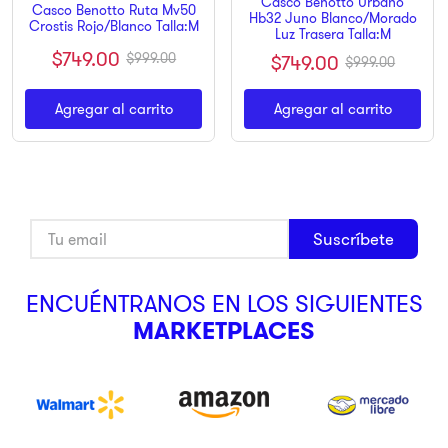
Casco Benotto Urbano
Casco Benotto Ruta Mv50
Hb32 Juno Blanco/Morado
Crostis Rojo/Blanco Talla:M
Luz Trasera Talla:M
$
749
.
00
$
999
.
00
$
749
.
00
$
999
.
00
Agregar al carrito
Agregar al carrito
Suscríbete
ENCUÉNTRANOS EN LOS SIGUIENTES
MARKETPLACES