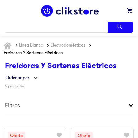
TÉRMINOS
Línea Blanca
Electrodomésticos
MÁS
BUSCADOS
Freidoras Y Sartenes Eléctricos
1
.
iphone
Freidoras Y Sartenes Eléctricos
2
.
refrigerador
Ordenar por
3
.
samsung
5
productos
4
.
pantalla
5
.
motos
Filtros
6
.
winia
7
.
xbox
8
.
lavadora