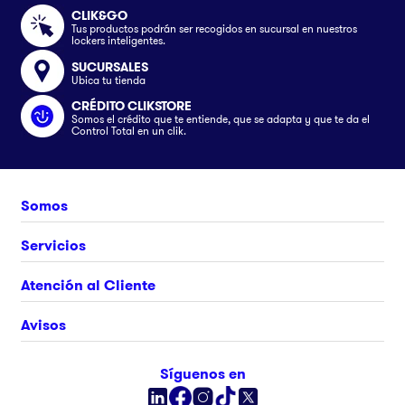
CLIK&GO
Tus productos podrán ser recogidos en sucursal en nuestros
lockers inteligentes.
SUCURSALES
Ubica tu tienda
CRÉDITO CLIKSTORE
Somos el crédito que te entiende, que se adapta y que te da el
Control Total en un clik.
Somos
Nosotros
Servicios
Únete al equipo
Crédito Clikstore
Atención al Cliente
Contacto
Gift Card
¿Cómo comprar?
Avisos
Ubica tu tienda
Rastrea tu pedido
Clik&Go
Términos y Condiciones
Síguenos en
Facturación Electrónica
Políticas