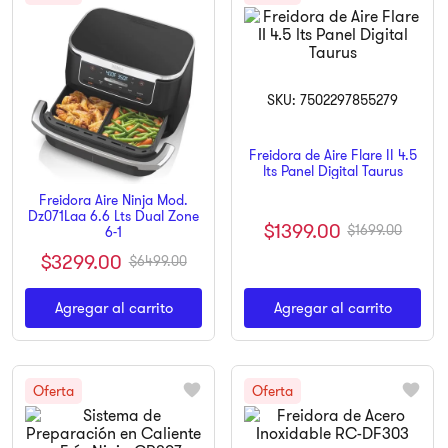
9
.
ninja
10
.
pulsar
7502297855279
Freidora de Aire Flare II 4.5
lts Panel Digital Taurus
Freidora Aire Ninja Mod.
Dz071Laa 6.6 Lts Dual Zone
$
1399
.
00
$
1699
.
00
6-1
$
3299
.
00
$
6499
.
00
Agregar al carrito
Agregar al carrito