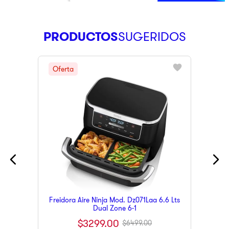
PRODUCTOS
Freidora Aire Ninja Mod. Dz071Laa 6.6 Lts
Dual Zone 6-1
$
3299
.
00
$
6499
.
00