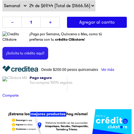
9
.
ninja
10
.
pulsar
Agregar al carrito
－
＋
¡Paga por Semana, Quincena o Mes, como tú
prefieras con tu
crédito Clikstore
!
¡Solicita tu crédito aquí!
Desde
$200.00
pesos quincenales
Ver más
Pago seguro
Tus compras 100% seguras.
Comparte