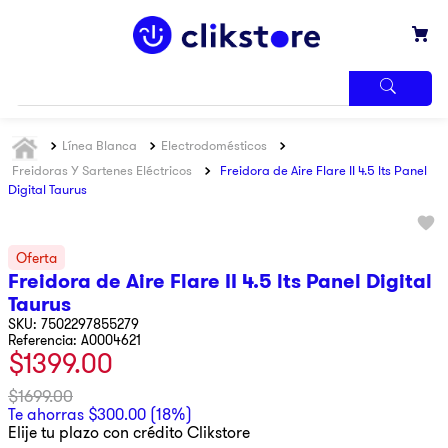
TÉRMINOS
Línea Blanca
Electrodomésticos
MÁS
BUSCADOS
Freidoras Y Sartenes Eléctricos
Freidora de Aire Flare II 4.5 lts Panel
Digital Taurus
1
.
iphone
2
.
refrigerador
3
.
samsung
Freidora de Aire Flare II 4.5 lts Panel Digital
4
.
winia
Taurus
7502297855279
5
.
pantalla
Referencia
:
A0004621
$
1399
.
00
6
.
motos
$
1699
.
00
7
.
xbox
Te ahorras
$
300
.
00
(
18%
)
Elije tu plazo con crédito Clikstore
8
.
lavadora