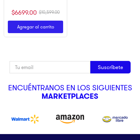
9
.
ninja
$
6699
.
00
$
10
,
599
.
00
10
.
pulsar
Agregar al carrito
Suscríbete
ENCUÉNTRANOS EN LOS SIGUIENTES
MARKETPLACES