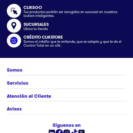
CLIK&GO
Tus productos podrán ser recogidos en sucursal en nuestros
lockers inteligentes.
SUCURSALES
Ubica tu tienda
CRÉDITO CLIKSTORE
Somos el crédito que te entiende, que se adapta y que te da el
Control Total en un clik.
Somos
Nosotros
Servicios
Únete al equipo
Crédito Clikstore
Atención al Cliente
Contacto
Gift Card
¿Cómo comprar?
Avisos
Ubica tu tienda
Rastrea tu pedido
Clik&Go
Términos y Condiciones
Síguenos en
Facturación Electrónica
Políticas