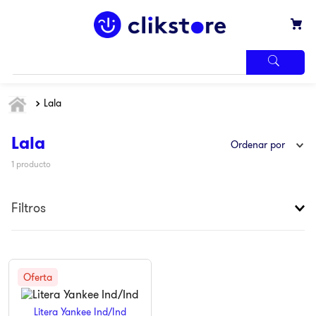
TÉRMINOS
Lala
MÁS
BUSCADOS
1
.
iphone
Lala
Ordenar por
2
.
refrigerador
1
producto
3
.
samsung
Filtros
4
.
pantalla
5
.
motos
6
.
winia
7
.
xbox
8
.
lavadora
Litera Yankee Ind/Ind