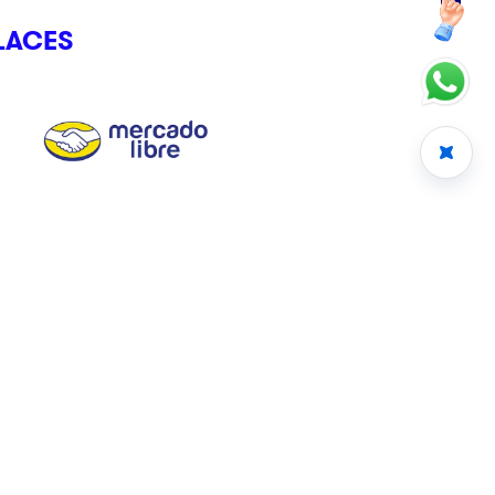
LACES
CRÉDITO CLIKSTORE
Somos el crédito que te entiende, que se adapta y que te da
el Control Total en un clik.
Avisos
Términos y Condiciones