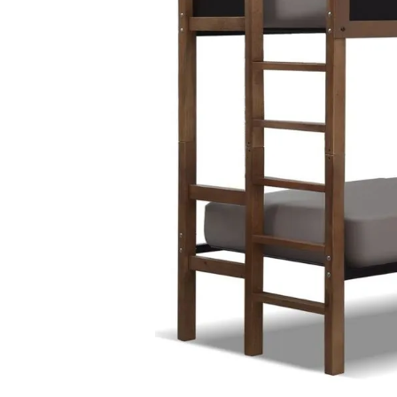
10
.
dji