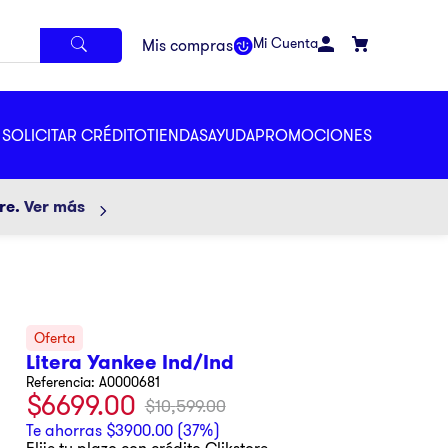
Mi Cuenta
SOLICITAR CRÉDITO
TIENDAS
AYUDA
PROMOCIONES
ore.
Ver más
Litera Yankee Ind/Ind
Referencia
:
A0000681
$
6699
.
00
$
10
,
599
.
00
Te ahorras
$
3900
.
00
(
37%
)
Elije tu plazo con crédito Clikstore