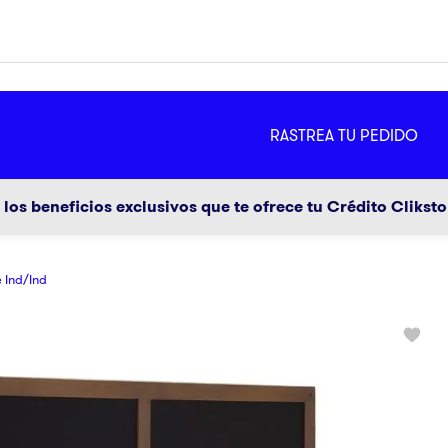
MÁS
RASTREA TU PEDIDO
ador
g
los beneficios exclusivos que te ofrece tu Crédito Clikst
 Ind/Ind
a