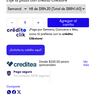
Agregar al
－
＋
carrito
¡Paga por Semana, Quincena o Mes,
como tú prefieras con tu
crédito
Clikstore
!
¡Solicita tu crédito aquí!
Desde
$200.00
pesos
Ver
quincenales
más
Pago seguro
Tus compras 100% seguras.
Comparte