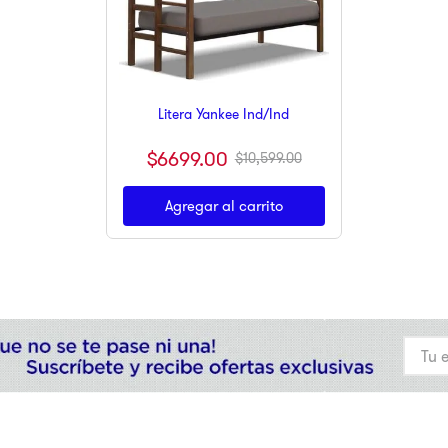
Litera Yankee Ind/Ind
$
6699
.
00
$
10
,
599
.
00
Agregar al carrito