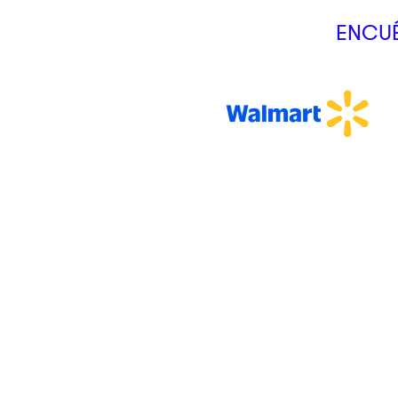
ENCUÉ
CLIK&GO
Tus productos podrán ser recogidos en sucursal en nuestros
lockers inteligentes.
Somos
Servicios
Nosotros
Crédito Cli