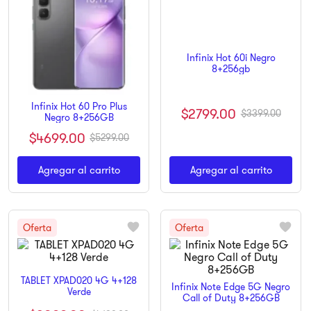
9
.
ninja
10
.
pulsar
Infinix Hot 60i Negro
8+256gb
Infinix Hot 60 Pro Plus
$
2799
.
00
$
3399
.
00
Negro 8+256GB
$
4699
.
00
$
5299
.
00
Agregar al carrito
Agregar al carrito
TABLET XPAD020 4G 4+128
Infinix Note Edge 5G Negro
Verde
Call of Duty 8+256GB