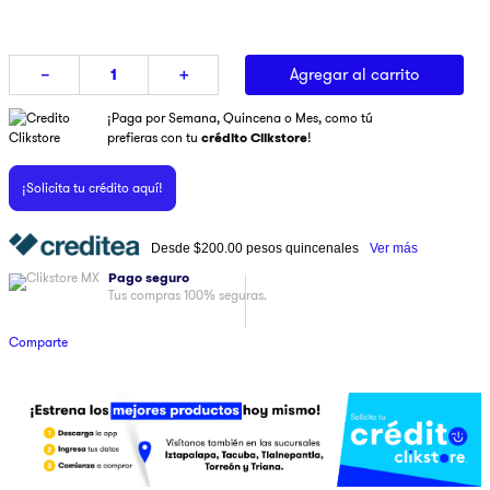
9
.
ninja
10
.
pulsar
Agregar al carrito
－
＋
¡Paga por Semana, Quincena o Mes, como tú
prefieras con tu
crédito Clikstore
!
¡Solicita tu crédito aquí!
Desde
$200.00
pesos quincenales
Ver más
Pago seguro
Tus compras 100% seguras.
Comparte