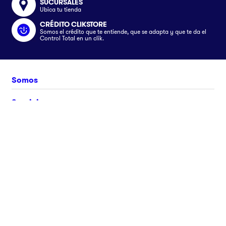
SUCURSALES
Ubica tu tienda
CRÉDITO CLIKSTORE
Somos el crédito que te entiende, que se adapta y que te da el
Control Total en un clik.
Somos
Nosotros
Servicios
Únete al equipo
Crédito Clikstore
Atención al Cliente
Contacto
Gift Card
¿Cómo comprar?
Avisos
Ubica tu tienda
Rastrea tu pedido
Clik&Go
Términos y Condiciones
Síguenos en
Facturación Electrónica
Políticas
Preguntas Frecuentes
Aviso de privacidad