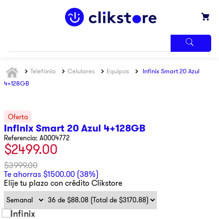
TÉRMINOS
Telefonía
Celulares
Equipos
Infinix Smart 20 Azul
MÁS
BUSCADOS
4+128GB
1
.
iphone
2
.
refrigerador
Infinix Smart 20 Azul 4+128GB
3
.
samsung
Referencia
:
A0004772
$
2499
.
00
4
.
winia
5
.
pantalla
$
3999
.
00
Te ahorras
$
1500
.
00
(
38%
)
6
.
motos
Elije tu plazo con crédito Clikstore
7
.
xbox
8
.
lavadora