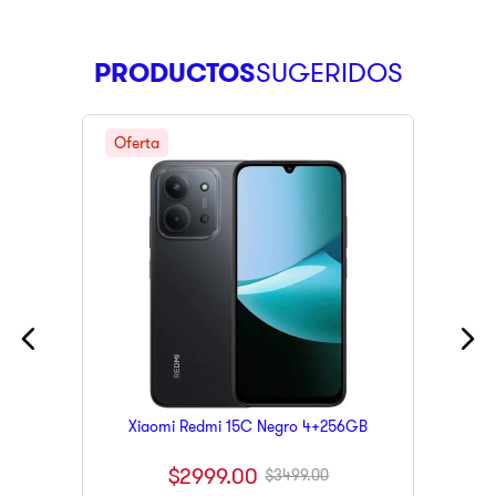
PRODUCTOS
Xiaomi Redmi 15C Negro 4+256GB
$
2999
.
00
$
3499
.
00