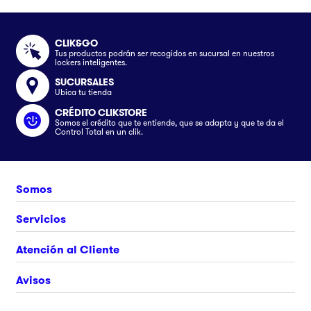
CLIK&GO
Tus productos podrán ser recogidos en sucursal en nuestros
lockers inteligentes.
SUCURSALES
Ubica tu tienda
CRÉDITO CLIKSTORE
Somos el crédito que te entiende, que se adapta y que te da el
Control Total en un clik.
Somos
Nosotros
Servicios
Únete al equipo
Crédito Clikstore
Atención al Cliente
Contacto
Gift Card
¿Cómo comprar?
Avisos
Ubica tu tienda
Rastrea tu pedido
Clik&Go
Términos y Condiciones