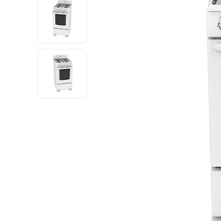
10
.
dji