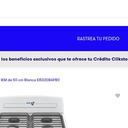
MÁS
RASTREA TU PEDIDO
ador
g
los beneficios exclusivos que te ofrece tu Crédito Clikst
o IEM de 50 cm Blanca EI5020BAPB0
a