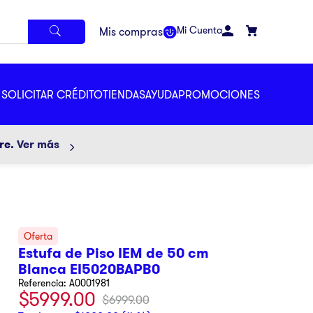
Mi Cuenta
SOLICITAR CRÉDITO
TIENDAS
AYUDA
PROMOCIONES
ore.
Ver más
Estufa de Piso IEM de 50 cm
Blanca EI5020BAPB0
Referencia
:
A0001981
$
5999
.
00
$
6999
.
00