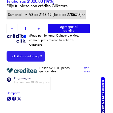
Te ahorras
$
1000
.
00
(
14%
)
Elije tu plazo con crédito Clikstore
Agregar al
－
＋
carrito
¡Paga por Semana, Quincena o Mes,
como tú prefieras con tu
crédito
Clikstore
!
¡Solicita tu crédito aquí!
Desde
$200.00
pesos
Ver
quincenales
más
Pago seguro
Tus compras 100% seguras.
Comparte