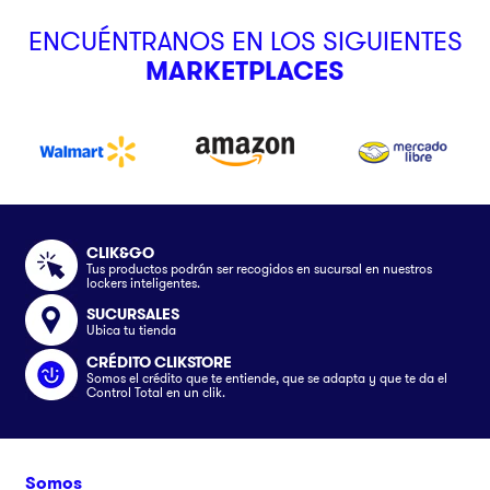
ENCUÉNTRANOS EN LOS SIGUIENTES
MARKETPLACES
CLIK&GO
Tus productos podrán ser recogidos en sucursal en nuestros
lockers inteligentes.
SUCURSALES
Ubica tu tienda
CRÉDITO CLIKSTORE
Somos el crédito que te entiende, que se adapta y que te da el
Control Total en un clik.
Somos