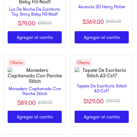
Alcancia 3D Harry Potter
9
.
ninja
Luz De Noche De Escritorio
Toy Story Baby H3-Nad1
10
.
pulsar
$
369
.
00
$
499
.
00
$
79
.
00
$
129
.
00
Agregar al carrito
Agregar al carrito
Tapete De Escritorio Stitch
Monedero Capitanado Con
A3-Cs17
Parche Stitch
$
129
.
00
$
199
.
00
$
89
.
00
$
139
.
00
Agregar al carrito
Agregar al carrito