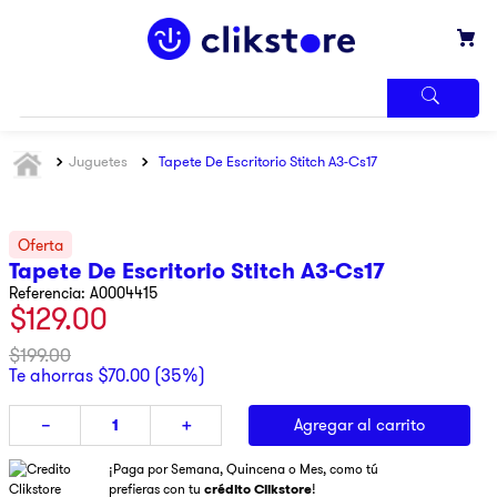
TÉRMINOS
Juguetes
Tapete De Escritorio Stitch A3-Cs17
MÁS
BUSCADOS
1
.
iphone
2
.
refrigerador
Tapete De Escritorio Stitch A3-Cs17
3
.
samsung
Referencia
:
A0004415
$
129
.
00
4
.
pantalla
$
199
.
00
5
.
motos
Te ahorras
$
70
.
00
(
35%
)
6
.
winia
Agregar al carrito
－
＋
7
.
xbox
¡Paga por Semana, Quincena o Mes, como tú
8
.
lavadora
prefieras con tu
crédito Clikstore
!