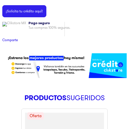
9
.
ninja
¡Solicita tu crédito aquí!
10
.
pulsar
Pago seguro
Tus compras 100% seguras.
Comparte
PRODUCTOS