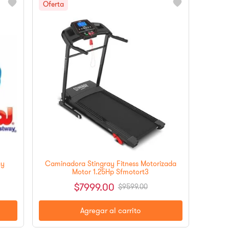
Caminadora Stingray Fitness Motorizada
ay
Motor 1.25Hp Sfmotort3
$
7999
.
00
$
9599
.
00
Agregar al carrito