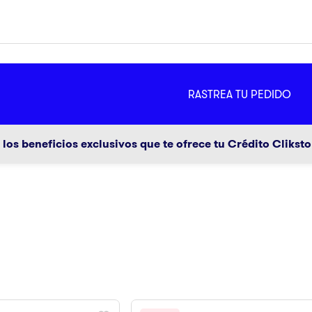
MÁS
RASTREA TU PEDIDO
ador
g
los beneficios exclusivos que te ofrece tu Crédito Clikst
a