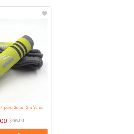
it para Saltar 3m Verde
.
00
$
289
.
00