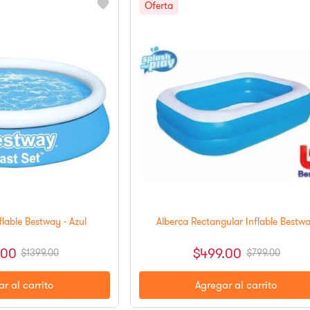
flable Bestway - Azul
Alberca Rectangular Inflable Bestw
00
$
499
.
00
$
1399
.
00
$
799
.
00
r al carrito
Agregar al carrito