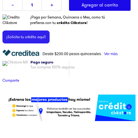
Agregar al carrito
－
＋
9
.
ninja
¡Paga por Semana, Quincena o Mes, como tú
10
.
pulsar
prefieras con tu
crédito Clikstore
!
¡Solicita tu crédito aquí!
Desde
$200.00
pesos quincenales
Ver más
Pago seguro
Tus compras 100% seguras.
Comparte