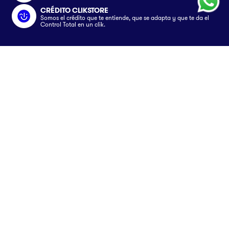
CRÉDITO CLIKSTORE
Somos el crédito que te entiende, que se adapta y que te da el
Control Total en un clik.
Somos
Nosotros
Servicios
Únete al equipo
Crédito Clikstore
Atención al Cliente
Contacto
Gift Card
¿Cómo comprar?
Avisos
Ubica tu tienda
Rastrea tu pedido
Clik&Go
Términos y Condiciones
Síguenos en
Facturación Electrónica
Políticas
Preguntas Frecuentes
Aviso de privacidad