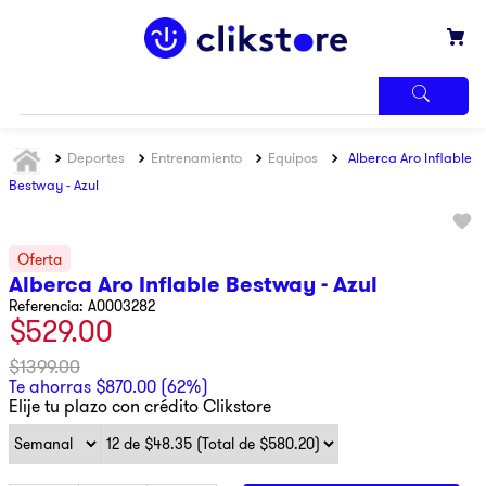
TÉRMINOS
Deportes
Entrenamiento
Equipos
Alberca Aro Inflable
MÁS
BUSCADOS
Bestway - Azul
1
.
iphone
2
.
refrigerador
Alberca Aro Inflable Bestway - Azul
3
.
samsung
Referencia
:
A0003282
$
529
.
00
4
.
pantalla
5
.
motos
$
1399
.
00
Te ahorras
$
870
.
00
(
62%
)
6
.
winia
Elije tu plazo con crédito Clikstore
7
.
xbox
8
.
lavadora