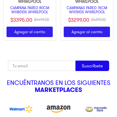
9
.
pulsar
CAMPANA PARED 80CM
CAMPANAS PARED 76CM
WH8010S WHIRLPOOL
WH7610S WHIRLPOOL
10
.
dji
$
3395
.
00
$
3299
.
00
$
4499
.
00
$
4299
.
00
Agregar al carrito
Agregar al carrito
Suscríbete
ENCUÉNTRANOS EN LOS SIGUIENTES
MARKETPLACES