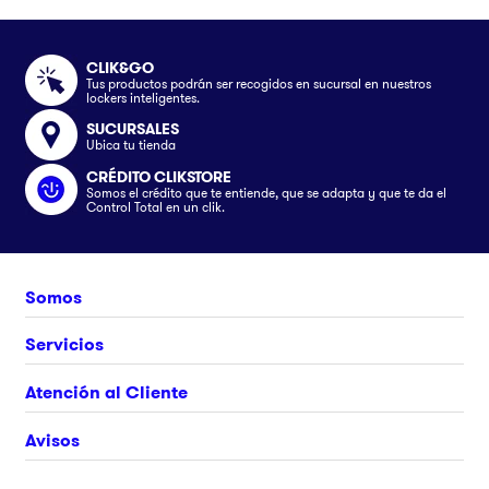
CLIK&GO
Tus productos podrán ser recogidos en sucursal en nuestros
lockers inteligentes.
SUCURSALES
Ubica tu tienda
CRÉDITO CLIKSTORE
Somos el crédito que te entiende, que se adapta y que te da el
Control Total en un clik.
Somos
Nosotros
Servicios
Únete al equipo
Crédito Clikstore
Atención al Cliente
Contacto
Gift Card
¿Cómo comprar?
Avisos
Ubica tu tienda
Rastrea tu pedido
Clik&Go
Términos y Condiciones