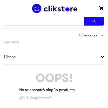
TÉRMINOS
Ordenar por
MÁS
BUSCADOS
0
productos
1
.
iphone
2
.
refrigerador
Filtros
3
.
samsung
4
.
pantalla
OOPS!
5
.
motos
6
.
winia
No se encontró ningún producto
7
.
xbox
¿Qué debo hacer?
8
.
lavadora