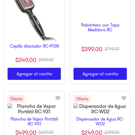
9
.
ninja
10
.
pulsar
Palomitero con Tapa
Medidora RC
Cepillo Alaciador RC-P13N
$
399
.
00
$
799
.
00
$
349
.
00
$
899
.
00
Agregar al carrito
Agregar al carrito
Plancha de Vapor Portátil
Dispensador de Agua RC-
RC-931
WD2
$
499
.
00
$
249
.
00
$
699
.
00
$
399
.
00