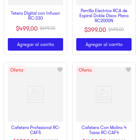
Parrilla Electrica RCA de
Tetera Digital con Infusor
Espiral Doble Disco Plano
RC-330
RC2000N
$
499
.
00
$
699
.
00
$
399
.
00
$
499
.
00
Agregar al carrito
Agregar al carrito
Cafetera Profesional RC-
Cafetera Con Molino 4
CAF5
Tazas RC-CAF4