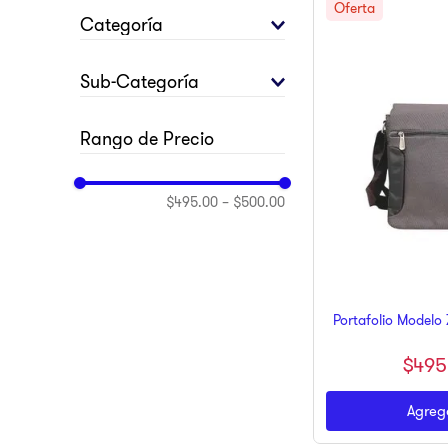
10
.
pulsar
TECNOLOGIA
Categoría
ACCESORIOS PARA
Sub-Categoría
COMPUTO
MOCHILAS
$495.00
–
$500.00
Portafolio Modelo
$
495
Agrega