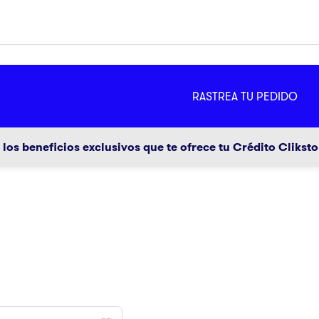
MÁS
RASTREA TU PEDIDO
ador
g
los beneficios exclusivos que te ofrece tu Crédito Clikst
a