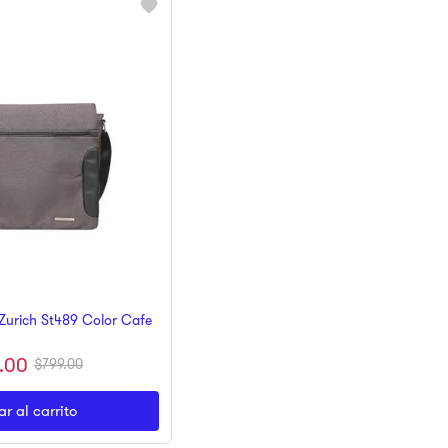
 Zurich St489 Color Cafe
.
00
$
799
.
00
r al carrito