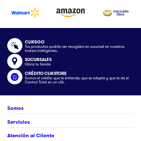
CLIK&GO
Tus productos podrán ser recogidos en sucursal en nuestros
lockers inteligentes.
SUCURSALES
Ubica tu tienda
CRÉDITO CLIKSTORE
Somos el crédito que te entiende, que se adapta y que te da el
Control Total en un clik.
Somos
Nosotros
Servicios
Únete al equipo
Crédito Clikstore
Atención al Cliente