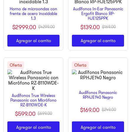
9
.
ninja
Horno de microondas con
Audífonos In-Ear Panasonic
frente de acero inoxidable
Ergofit Blanco RP-
10
.
pulsar
1.3
HJE125PPK
$
2999
.
00
$
139
.
00
$
4299
.
00
$
169
.
00
Agregar al carrito
Agregar al carrito
Audífonos Panasonic
Audífonos True Wireless
RPHJE140 Negro
Panasonic con Micrófono
RZ-B110WDE-K
$
169
.
00
$
249
.
00
$
599
.
00
$
699
.
00
Agregar al carrito
Agregar al carrito