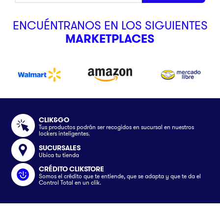
ENCUÉNTRANOS EN LOS SIGUIENTES
MARKETPLACES
CLIK&GO
Tus productos podrán ser recogidos en sucursal en nuestros
lockers inteligentes.
SUCURSALES
Ubica tu tienda
CRÉDITO CLIKSTORE
Somos el crédito que te entiende, que se adapta y que te da el
Control Total en un clik.