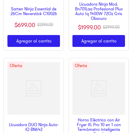
Licuadora Ninja Mod.
Sarten Ninja Essential de
Bn701Laa Profesional Plus
26Cm Neverstick C10026
Auto Iq 1400W 72Oz Gris
Obscuro
$
699
.
00
$
1299
.
00
$
1999
.
00
$
2999
.
00
Agregar al carrito
Agregar al carrito
Horno Eléctrico con Air
Licuadora DUO Ninja Auto-
Fryer XL Pro 10 en 1 con
iQ BN642
Termómetro inteligente