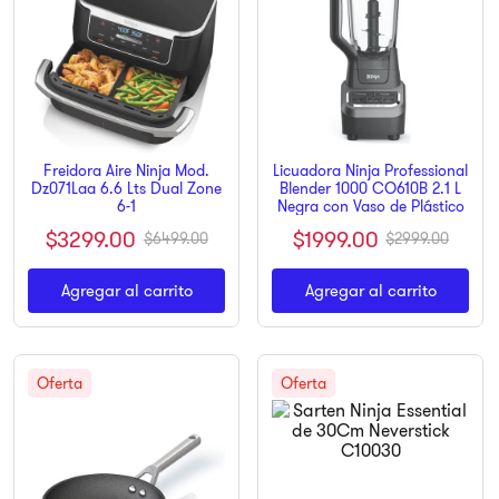
9
.
pulsar
10
.
dji
Freidora Aire Ninja Mod.
Licuadora Ninja Professional
Dz071Laa 6.6 Lts Dual Zone
Blender 1000 CO610B 2.1 L
6-1
Negra con Vaso de Plástico
$
3299
.
00
$
1999
.
00
$
6499
.
00
$
2999
.
00
Agregar al carrito
Agregar al carrito