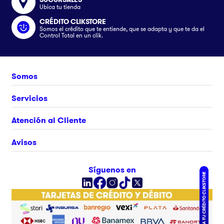
Ubica tu tienda
CRÉDITO CLIKSTORE
Somos el crédito que te entiende, que se adapta y que te da el
Control Total en un clik.
Somos
Nosotros
Servicios
Únete al equipo
Crédito Clikstore
Atención al Cliente
Contacto
Gift Card
¿Cómo comprar?
Avisos
Ubica tu tienda
Rastrea tu pedido
Clik&Go
Términos y Condiciones
Síguenos en
Facturación Electrónica
Políticas
Preguntas Frecuentes
Aviso de privacidad