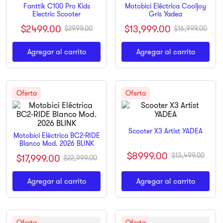
Fanttik C100 Pro Kids
Motobici Eléctrica Cooljoy
9
.
ninja
Electric Scooter
Gris Yadea
$
2499
.
00
$
13
,
999
.
00
$
2999
.
00
$
16
,
999
.
00
10
.
pulsar
Agregar al carrito
Agregar al carrito
Scooter X3 Artist YADEA
Motobici Eléctrica BC2-RIDE
Blanco Mod. 2026 BLINK
$
8999
.
00
$
13
,
499
.
00
$
17
,
999
.
00
$
22
,
999
.
00
Agregar al carrito
Agregar al carrito