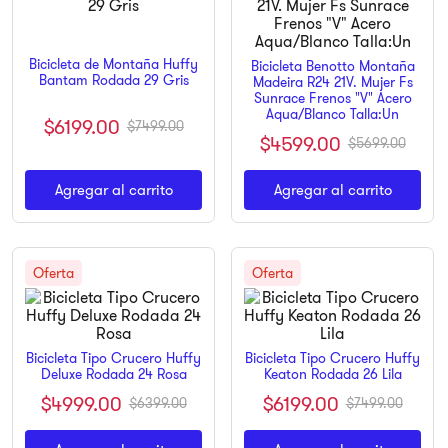
9
.
ninja
10
.
pulsar
Bicicleta de Montaña Huffy
Bicicleta Benotto Montaña
Bantam Rodada 29 Gris
Madeira R24 21V. Mujer Fs
Sunrace Frenos "V" Acero
Aqua/Blanco Talla:Un
$
6199
.
00
$
7499
.
00
$
4599
.
00
$
5699
.
00
Agregar al carrito
Agregar al carrito
Bicicleta Tipo Crucero Huffy
Bicicleta Tipo Crucero Huffy
Deluxe Rodada 24 Rosa
Keaton Rodada 26 Lila
$
4999
.
00
$
6199
.
00
$
6399
.
00
$
7499
.
00