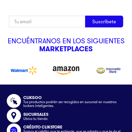
Suscríbete
ENCUÉNTRANOS EN LOS SIGUIENTES
MARKETPLACES
CLIK&GO
Tus productos podrán ser recogidos en sucursal en nuestros
lockers inteligentes.
SUCURSALES
Ubica tu tienda
CRÉDITO CLIKSTORE
Somos el crédito que te entiende, que se adapta y que te da el