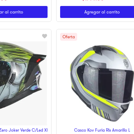
r al carrito
Agregar al carrito
Zero Joker Verde C/Led Xl
Casco Kov Furia Rlx Amarillo L