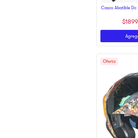
Casco Abatible Dc 
$
1899
Agrega