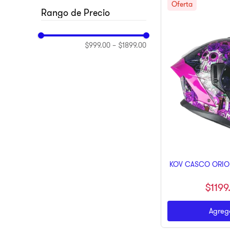
10
.
dji
KOV
$999.00
–
$1899.00
KOV CASCO ORION
$
1199
Agrega