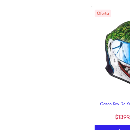
Casco Kov Dc Kr
$
1399