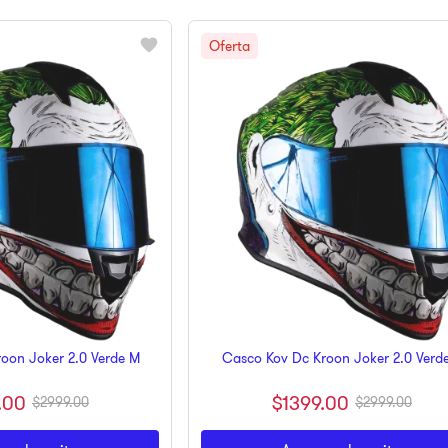
oon Joker 2.0 Verde M
Casco Kov Dc Kroon Joker 2.0 Verde
.
00
$
1399
.
00
$
2999
.
00
$
2999
.
00