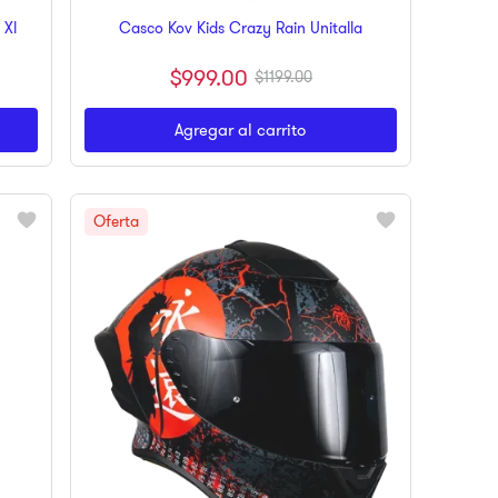
 Xl
Casco Kov Kids Crazy Rain Unitalla
$
999
.
00
$
1199
.
00
Agregar al carrito