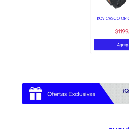
KOV CASCO ORIO
$
1199
Agrega