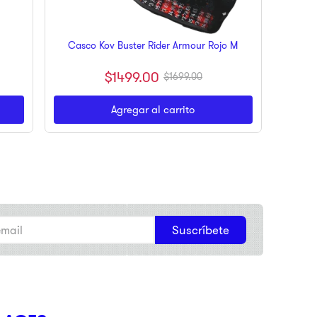
Casco Kov Buster Rider Armour Rojo M
$
1499
.
00
$
1699
.
00
Agregar al carrito
Suscríbete