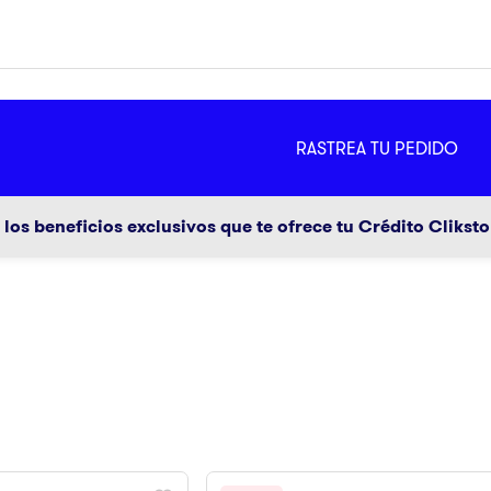
MÁS
RASTREA TU PEDIDO
ador
g
los beneficios exclusivos que te ofrece tu Crédito Clikst
a