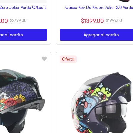
Zero Joker Verde C/Led L
Casco Kov Dc Kroon Joker 2.0 Verde
.
00
$
1399
.
00
$
2799
.
00
$
1999
.
00
r al carrito
Agregar al carrito