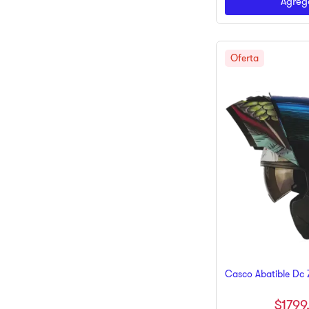
Agrega
Casco Abatible Dc 
$
1799