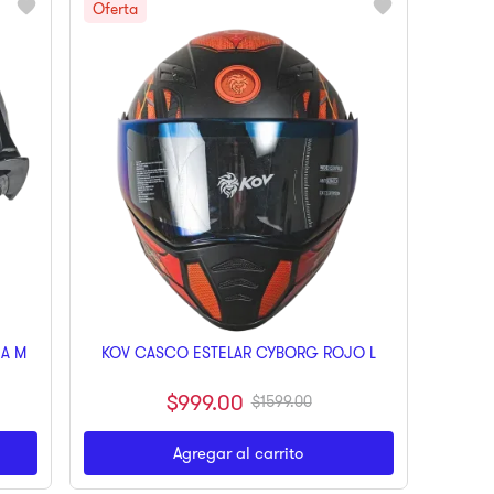
JA M
KOV CASCO ESTELAR CYBORG ROJO L
$
999
.
00
$
1599
.
00
Agregar al carrito