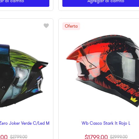
r al carrito
Agregar al carrito
Zero Joker Verde C/Led M
Wb Casco Stark It Rojo L
.
00
$
1799
.
00
$
2799
.
00
$
2999
.
00