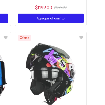
$
1199
.
00
$
1599
.
00
Agregar al carrito