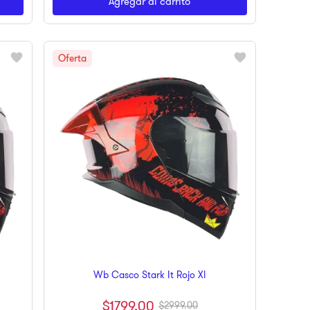
Agregar al carrito
Wb Casco Stark It Rojo Xl
$
1799
.
00
$
2999
.
00