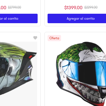
.
00
$
1399
.
00
$
2799
.
00
$
2299
.
00
r al carrito
Agregar al carrito