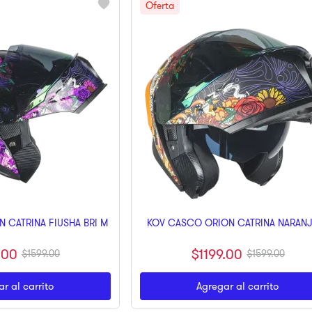
 CATRINA FIUSHA BRI M
KOV CASCO ORION CATRINA NARAN
.
00
$
1199
.
00
$
1599
.
00
$
1599
.
00
r al carrito
Agregar al carrito