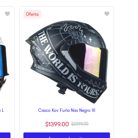
 L
Casco Kov Furia Nas Negro Xl
$
1399
.
00
$
2299
.
00