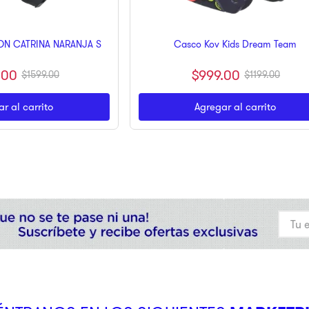
N CATRINA NARANJA S
Casco Kov Kids Dream Team
.
00
$
999
.
00
$
1599
.
00
$
1199
.
00
r al carrito
Agregar al carrito