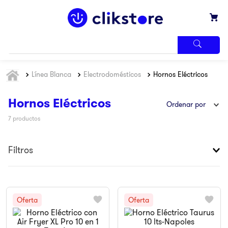
TÉRMINOS
Línea Blanca
Electrodomésticos
Hornos Eléctricos
MÁS
BUSCADOS
1
.
iphone
Hornos Eléctricos
Ordenar por
2
.
refrigerador
7
productos
3
.
samsung
Filtros
4
.
pantalla
5
.
motos
6
.
xbox
7
.
ninja
8
.
lavadora