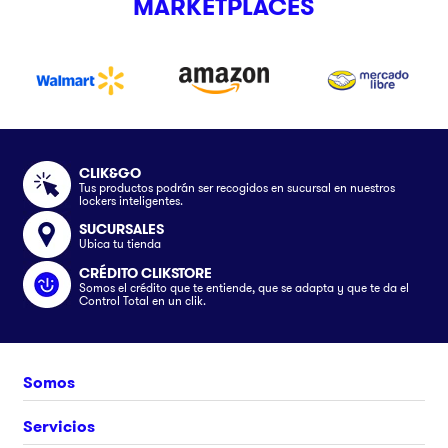
MARKETPLACES
CLIK&GO
Tus productos podrán ser recogidos en sucursal en nuestros
lockers inteligentes.
SUCURSALES
Ubica tu tienda
CRÉDITO CLIKSTORE
Somos el crédito que te entiende, que se adapta y que te da el
Control Total en un clik.
Somos
Nosotros
Servicios