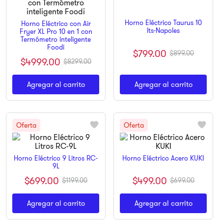
9
.
pulsar
Horno Eléctrico Taurus 10
Horno Eléctrico con Air
10
.
dji
lts-Napoles
Fryer XL Pro 10 en 1 con
Termómetro inteligente
Foodi
$
799
.
00
$
899
.
00
$
4999
.
00
$
8299
.
00
Agregar al carrito
Agregar al carrito
Horno Eléctrico 9 Litros RC-
Horno Eléctrico Acero KUKI
9L
$
499
.
00
$
699
.
00
$
699
.
00
$
1199
.
00
Agregar al carrito
Agregar al carrito