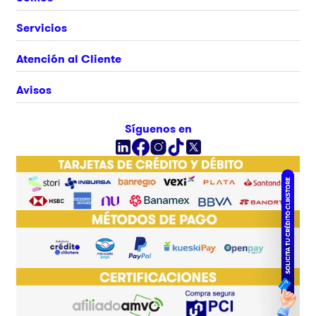
Nosotros
Servicios
Únete al equipo
Crédito Clikstore
Atención al Cliente
Contacto
Gift Card
¿Cómo comprar?
Avisos
Ubica tu tienda
Rastrea tu pedido
Clik&Go
Términos y Condiciones
Síguenos en
Facturación Electrónica
Políticas
Preguntas Frecuentes
Aviso de privacidad