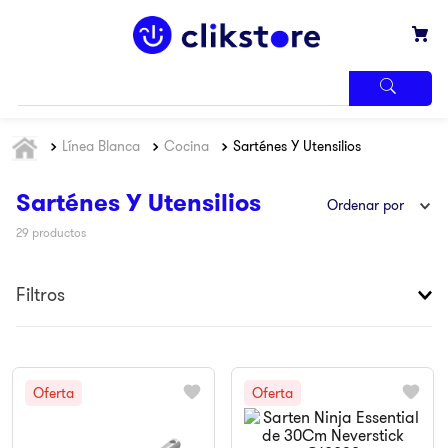
TÉRMINOS
Línea Blanca
Cocina
Sarténes Y Utensilios
MÁS
BUSCADOS
1
.
iphone
Sarténes Y Utensilios
Ordenar por
2
.
refrigerador
29
productos
3
.
samsung
Filtros
4
.
pantalla
5
.
motos
6
.
xbox
7
.
ninja
8
.
lavadora