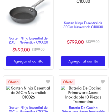
9
.
pulsar
10
.
dji
Sarten Ninja Essential de
30Cm Neverstick C10030
Sarten Ninja Essential de
$
799
.
00
$
1399
.
00
20Cm Neverstick C10020
$
499
.
00
$
1199
.
00
Agregar al carrito
Agregar al carrito
Sarten Ninja Essential de
Bateria De Cocina
26Cm Neverstick C10026
Primaware Acero Inoxidable