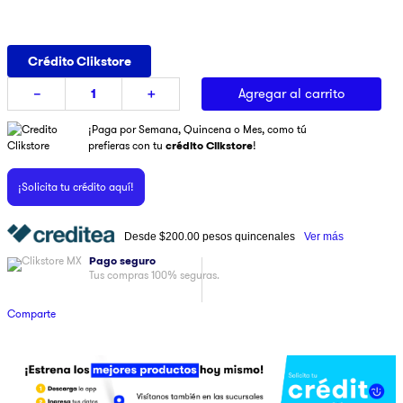
9
.
pulsar
10
.
dji
Crédito Clikstore
Agregar al carrito
－
＋
¡Paga por Semana, Quincena o Mes, como tú
prefieras con tu
crédito Clikstore
!
¡Solicita tu crédito aquí!
Desde
$200.00
pesos quincenales
Ver más
Pago seguro
Tus compras 100% seguras.
Comparte