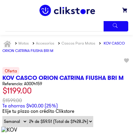
TÉRMINOS
Motos
Accesorios
Cascos Para Motos
KOV CASCO
MÁS
BUSCADOS
ORION CATRINA FIUSHA BRI M
1
.
iphone
2
.
refrigerador
KOV CASCO ORION CATRINA FIUSHA BRI M
3
.
samsung
Referencia
:
A0004159
$
1199
.
00
4
.
pantalla
5
.
motos
$
1599
.
00
Te ahorras
$
400
.
00
(
25%
)
6
.
xbox
Elije tu plazo con crédito Clikstore
7
.
ninja
8
.
lavadora