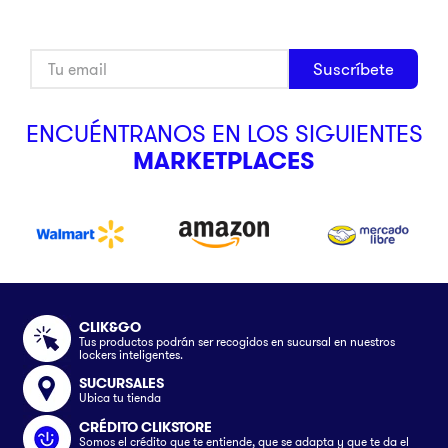
Suscríbete
ENCUÉNTRANOS EN LOS SIGUIENTES
MARKETPLACES
CLIK&GO
Tus productos podrán ser recogidos en sucursal en nuestros
lockers inteligentes.
SUCURSALES
Ubica tu tienda
CRÉDITO CLIKSTORE
Somos el crédito que te entiende, que se adapta y que te da el