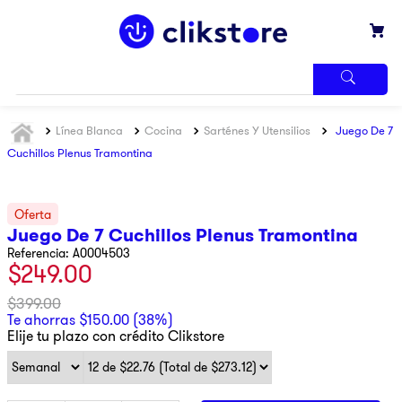
TÉRMINOS
Línea Blanca
Cocina
Sarténes Y Utensilios
Juego De 7
MÁS
BUSCADOS
Cuchillos Plenus Tramontina
1
.
iphone
2
.
winia
Juego De 7 Cuchillos Plenus Tramontina
3
.
refrigerador
Referencia
:
A0004503
$
249
.
00
4
.
samsung
5
.
pantalla
$
399
.
00
Te ahorras
$
150
.
00
(
38%
)
6
.
motos
Elije tu plazo con crédito Clikstore
7
.
xbox
8
.
lavadora