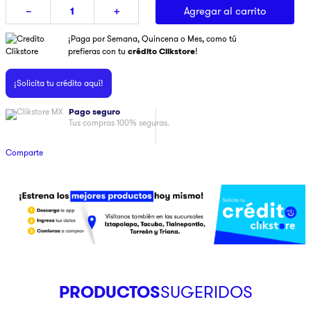
Agregar al carrito
－
＋
9
.
ninja
¡Paga por Semana, Quincena o Mes, como tú
10
.
pulsar
prefieras con tu
crédito Clikstore
!
¡Solicita tu crédito aquí!
Pago seguro
Tus compras 100% seguras.
Comparte
PRODUCTOS