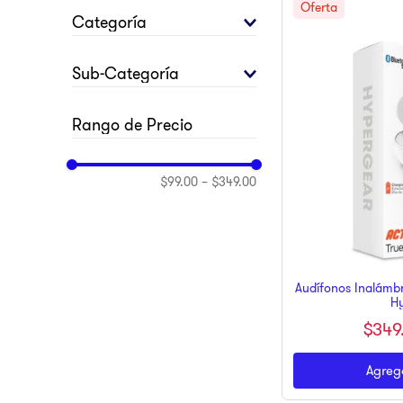
10
.
pulsar
ELECTRÓNICA
Categoría
TELEFONÍA
AUDIO
Sub-Categoría
TODO PARA TU CELULAR
AUDÍFONOS
CARGADORES Y CABLES
$99.00
–
$349.00
Audífonos Inalámbr
H
$
349
Agrega