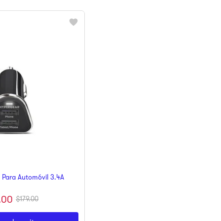
 Para Automóvil 3.4A
.
00
$
179
.
00