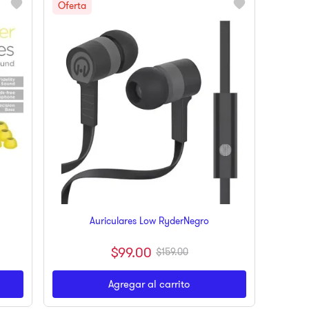
Auriculares Low RyderNegro
$
99
.
00
$
159
.
00
Agregar al carrito