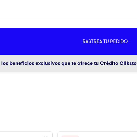
MÁS
RASTREA TU PEDIDO
ador
g
los beneficios exclusivos que te ofrece tu Crédito Clikst
a