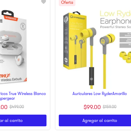
icos True Wireless Blanco
Auriculares Low RyderAmarillo
ypergear
$
99
.
00
.
00
$
159
.
00
$
499
.
00
r al carrito
Agregar al carrito