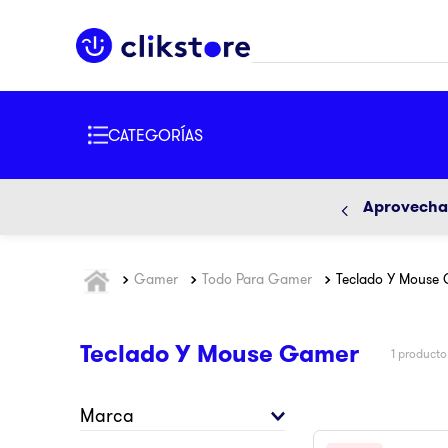
TÉRMINOS 
BUSCADOS
1
.
iphone
2
.
refriger
3
.
samsun
Aprovecha 
4
.
pantalla
5
.
motos
Gamer
Todo Para Gamer
Teclado Y Mouse
6
.
xbox
7
.
ninja
Teclado Y Mouse Gamer
1
producto
8
.
lavador
Marca
9
.
pulsar