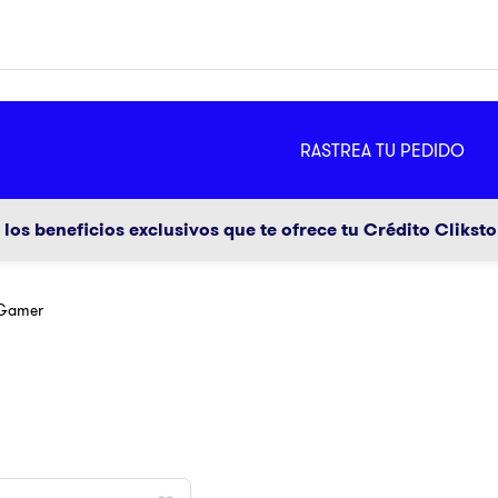
MÁS
RASTREA TU PEDIDO
ador
g
los beneficios exclusivos que te ofrece tu Crédito Clikst
 Gamer
a