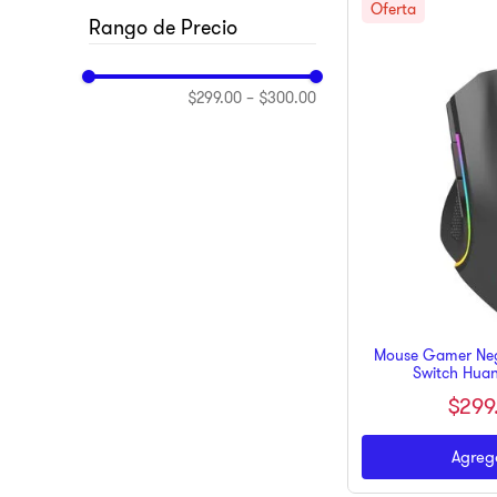
10
.
dji
REDRAGON
$299.00
–
$300.00
Mouse Gamer Negr
Switch Hua
$
299
Agrega