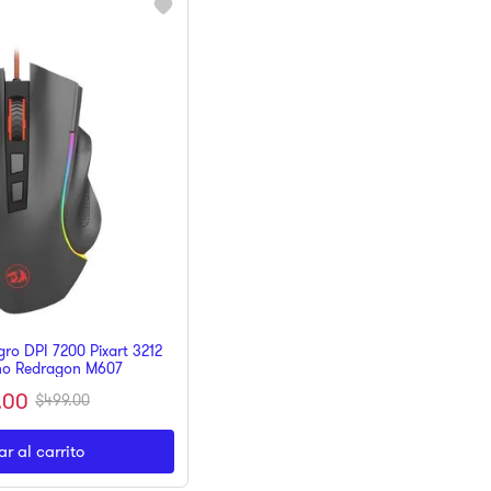
o DPI 7200 Pixart 3212
no Redragon M607
.
00
$
499
.
00
r al carrito