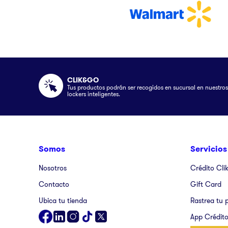
CLIK&GO
Tus productos podrán ser recogidos en sucursal en nuestros
lockers inteligentes.
Somos
Servicios
Nosotros
Crédito Cli
Contacto
Gift Card
Ubica tu tienda
Rastrea tu 
App Crédito