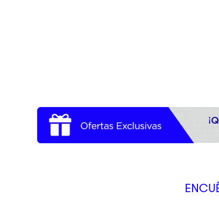
10
.
dji
ENCUÉ