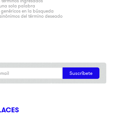
 términos ingresados
r una sola palabra
s genéricos en la búsqueda
 sinónimos del término deseado
Suscríbete
LACES