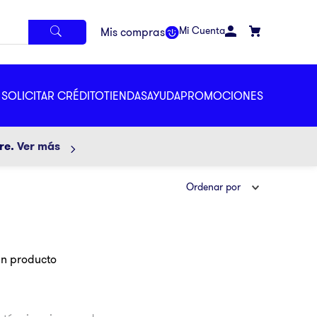
Mi Cuenta
SOLICITAR CRÉDITO
TIENDAS
AYUDA
PROMOCIONES
ore.
Ver más
Ordenar por
ún producto