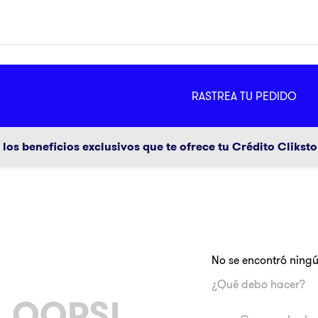
MÁS
RASTREA TU PEDIDO
ador
g
los beneficios exclusivos que te ofrece tu Crédito Clikst
No se encontró ning
a
¿Qué debo hacer?
OOPS!