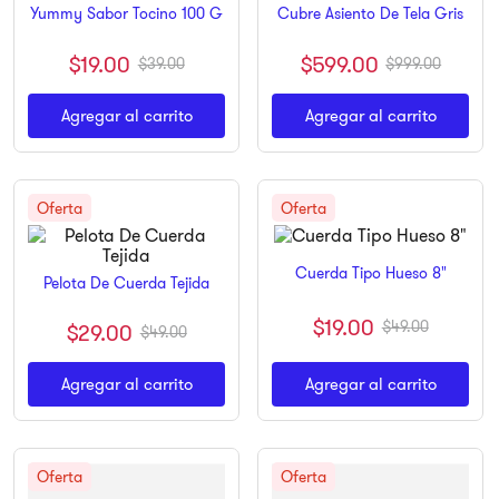
Yummy Sabor Tocino 100 G
Cubre Asiento De Tela Gris
9
.
ninja
$
19
.
00
$
599
.
00
$
39
.
00
$
999
.
00
10
.
pulsar
Agregar al carrito
Agregar al carrito
Cuerda Tipo Hueso 8"
Pelota De Cuerda Tejida
$
19
.
00
$
49
.
00
$
29
.
00
$
49
.
00
Agregar al carrito
Agregar al carrito