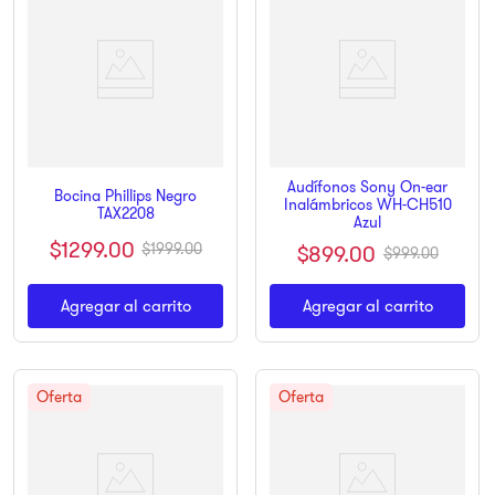
Audífonos Sony On-ear
Bocina Phillips Negro
Inalámbricos WH-CH510
TAX2208
Azul
$
1299
.
00
$
1999
.
00
$
899
.
00
$
999
.
00
Agregar al carrito
Agregar al carrito