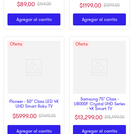
$
89
.
00
$
149
.
00
$
1199
.
00
$
1299
.
00
Agregar al carrito
Agregar al carrito
Samsung 75" Class -
Pioneer - 50" Class LED 4K
U8000F Crystal UHD Series
UHD Smart Roku TV
- 4K Smart TV
$
5999
.
00
$
7499
.
00
$
13
,
299
.
00
$
15
,
999
.
00
Agregar al carrito
Agregar al carrito