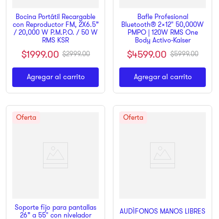
Bocina Portátil Recargable
Bafle Profesional
con Reproductor FM, 2X6.5”
Bluetooth® 2x12" 50,000W
/ 20,000 W P.M.P.O. / 50 W
PMPO | 120W RMS One
RMS KSR
Body Activo-Kaiser
$
1999
.
00
$
4599
.
00
$
2999
.
00
$
5999
.
00
Agregar al carrito
Agregar al carrito
Soporte fijo para pantallas
AUDÍFONOS MANOS LIBRES
26” a 55" con nivelador