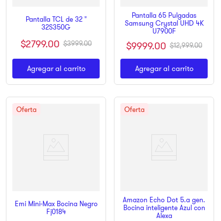
Pantalla 65 Pulgadas
Pantalla TCL de 32 "
Samsung Crystal UHD 4K
32S350G
U7900F
$
2799
.
00
$
3999
.
00
$
9999
.
00
$
12
,
999
.
00
Agregar al carrito
Agregar al carrito
Amazon Echo Dot 5.ª gen.
Emi Mini-Max Bocina Negro
Bocina inteligente Azul con
Fj0184
Alexa