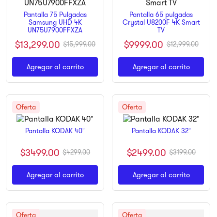
9
.
ninja
Pantalla 75 Pulgadas
Pantalla 65 pulgadas
Samsung UHD 4K
Crystal U8200F 4K Smart
10
.
pulsar
UN75U7900FFXZA
TV
$
13
,
299
.
00
$
9999
.
00
$
15
,
999
.
00
$
12
,
999
.
00
Agregar al carrito
Agregar al carrito
Pantalla KODAK 40"
Pantalla KODAK 32"
$
3499
.
00
$
2499
.
00
$
4299
.
00
$
3199
.
00
Agregar al carrito
Agregar al carrito