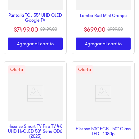
Pantalla TCL 55" UHD QLED
Lambo Bud Mini Orange
Google TV
$
699
.
00
$
7499
.
00
$
999
.
00
$
9199
.
00
Agregar al carrito
Agregar al carrito
Hisense Smart TV Fire TV 4K
Hisense 50G5GB - 50" Class
UHD Hi-QLED 50" Serie QD6
LED - 1080p
(2025)