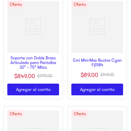
Soporte con Doble Brazo
Emi Mini-Max Bocina Cyan
Articulado para Pantallas
Fj0184
32” – 75” Mitzu
$
89
.
00
$
849
.
00
$
149
.
00
$
1199
.
00
Agregar al carrito
Agregar al carrito