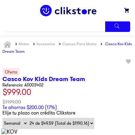
TÉRMINOS
Motos
Accesorios
Cascos Para Motos
Casco Kov Kids
MÁS
BUSCADOS
Dream Team
1
.
iphone
2
.
refrigerador
Casco Kov Kids Dream Team
3
.
samsung
Referencia
:
A0003402
$
999
.
00
4
.
pantalla
5
.
motos
$
1199
.
00
Te ahorras
$
200
.
00
(
17%
)
6
.
winia
Elije tu plazo con crédito Clikstore
7
.
xbox
8
.
lavadora