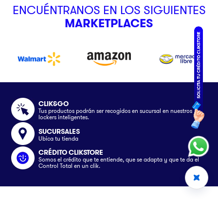
ENCUÉNTRANOS EN LOS SIGUIENTES
MARKETPLACES
CLIK&GO
Tus productos podrán ser recogidos en sucursal en nuestros
lockers inteligentes.
SUCURSALES
Ubica tu tienda
CRÉDITO CLIKSTORE
Somos el crédito que te entiende, que se adapta y que te da el
Control Total en un clik.
Somos