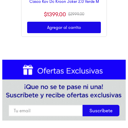
Casco Kov Dc Kroon Joker 2.0 Verde M
$
1399
.
00
$
2999
.
00
Agregar al carrito
Suscríbete