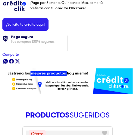
¡Paga por Semana, Quincena o Mes, como tú
9
.
pulsar
prefieras con tu
crédito Clikstore
!
10
.
dji
¡Solicita tu crédito aquí!
Pago seguro
Tus compras 100% seguras.
Comparte
PRODUCTOS