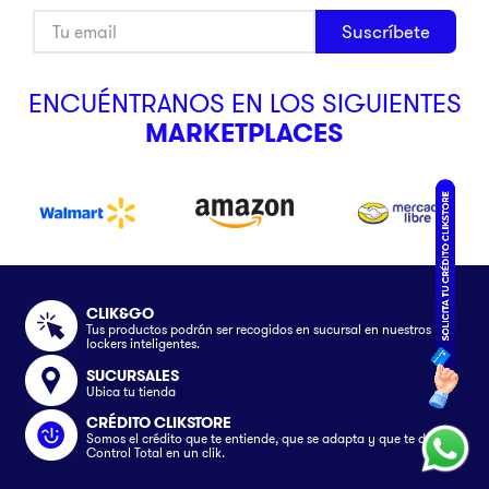
Suscríbete
ENCUÉNTRANOS EN LOS SIGUIENTES
MARKETPLACES
CLIK&GO
Tus productos podrán ser recogidos en sucursal en nuestros
lockers inteligentes.
SUCURSALES
Ubica tu tienda
CRÉDITO CLIKSTORE
Somos el crédito que te entiende, que se adapta y que te da el
Control Total en un clik.