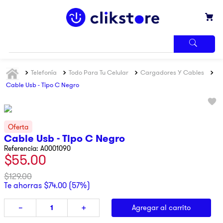
TÉRMINOS
Telefonía
Todo Para Tu Celular
Cargadores Y Cables
MÁS
BUSCADOS
Cable Usb - Tipo C Negro
1
.
iphone
2
.
refrigerador
3
.
samsung
Cable Usb - Tipo C Negro
Referencia
:
A0001090
4
.
pantalla
$
55
.
00
5
.
motos
$
129
.
00
6
.
xbox
Te ahorras
$
74
.
00
(
57%
)
7
.
ninja
Agregar al carrito
－
＋
8
.
lavadora