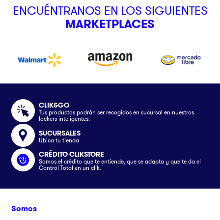
ENCUÉNTRANOS EN LOS SIGUIENTES
MARKETPLACES
CLIK&GO
Tus productos podrán ser recogidos en sucursal en nuestros
lockers inteligentes.
SUCURSALES
Ubica tu tienda
CRÉDITO CLIKSTORE
Somos el crédito que te entiende, que se adapta y que te da el
Control Total en un clik.
Somos