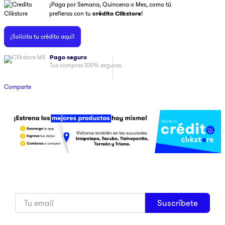
¡Paga por Semana, Quincena o Mes, como tú
9
.
pulsar
prefieras con tu
crédito Clikstore
!
10
.
dji
¡Solicita tu crédito aquí!
Pago seguro
Tus compras 100% seguras.
Comparte
Suscríbete