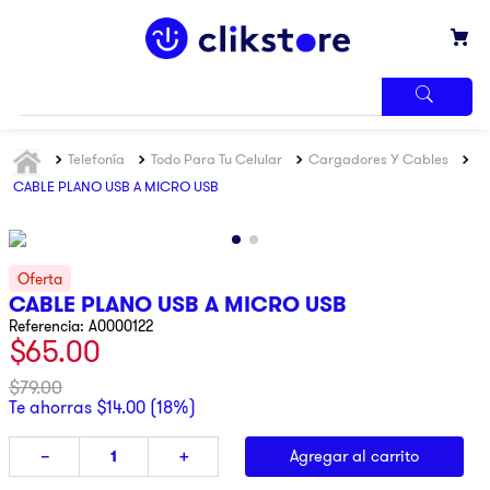
TÉRMINOS
Telefonía
Todo Para Tu Celular
Cargadores Y Cables
MÁS
BUSCADOS
CABLE PLANO USB A MICRO USB
1
.
iphone
2
.
refrigerador
3
.
samsung
CABLE PLANO USB A MICRO USB
Referencia
:
A0000122
4
.
pantalla
$
65
.
00
5
.
motos
$
79
.
00
6
.
xbox
Te ahorras
$
14
.
00
(
18%
)
7
.
ninja
Agregar al carrito
－
＋
8
.
lavadora