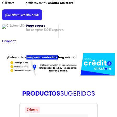
prefieras con tu
crédito Clikstore
!
9
.
pulsar
¡Solicita tu crédito aquí!
10
.
dji
Pago seguro
Tus compras 100% seguras.
Comparte
PRODUCTOS