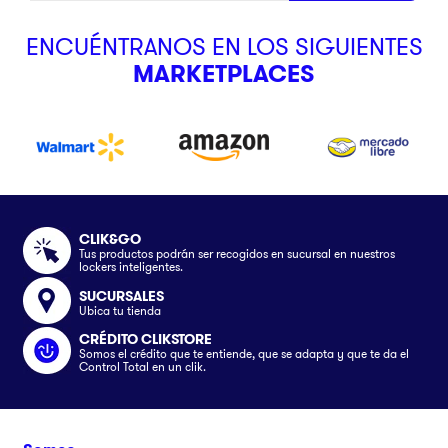
ENCUÉNTRANOS EN LOS SIGUIENTES
MARKETPLACES
CLIK&GO
Tus productos podrán ser recogidos en sucursal en nuestros
lockers inteligentes.
SUCURSALES
Ubica tu tienda
CRÉDITO CLIKSTORE
Somos el crédito que te entiende, que se adapta y que te da el
Control Total en un clik.