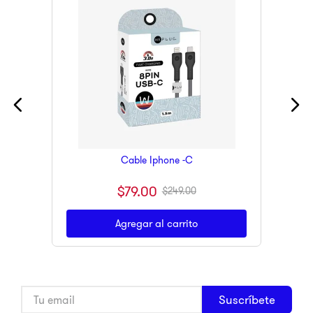
Cable Iphone -C
$
79
.
00
$
249
.
00
Agregar al carrito
Suscríbete