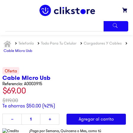
TÉRMINOS
Telefonía
Todo Para Tu Celular
Cargadores Y Cables
MÁS
BUSCADOS
Cable Micro Usb
1
.
iphone
2
.
refrigerador
Cable Micro Usb
3
.
samsung
Referencia
:
A0003915
$
69
.
00
4
.
pantalla
5
.
motos
$
119
.
00
Te ahorras
$
50
.
00
(
42%
)
6
.
xbox
Agregar al carrito
－
＋
7
.
ninja
8
.
lavadora
¡Paga por Semana, Quincena o Mes, como tú