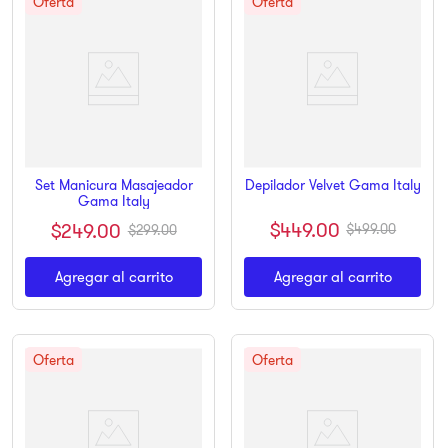
Set Manicura Masajeador
Depilador Velvet Gama Italy
Gama Italy
$
449
.
00
$
249
.
00
$
499
.
00
$
299
.
00
Agregar al carrito
Agregar al carrito