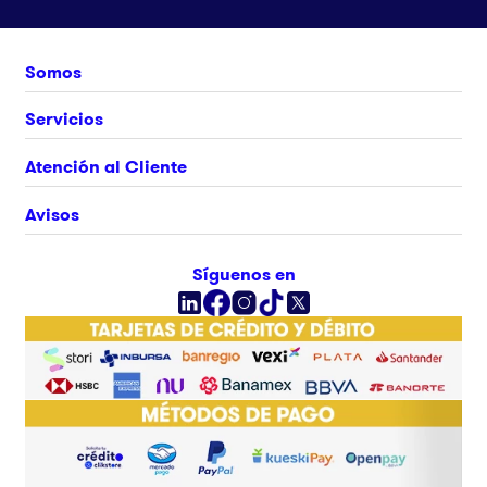
Somos
Nosotros
Servicios
Únete al equipo
Crédito Clikstore
Atención al Cliente
Contacto
Gift Card
¿Cómo comprar?
Avisos
Ubica tu tienda
Rastrea tu pedido
Clik&Go
Términos y Condiciones
Síguenos en
Facturación Electrónica
Políticas
Preguntas Frecuentes
Aviso de privacidad