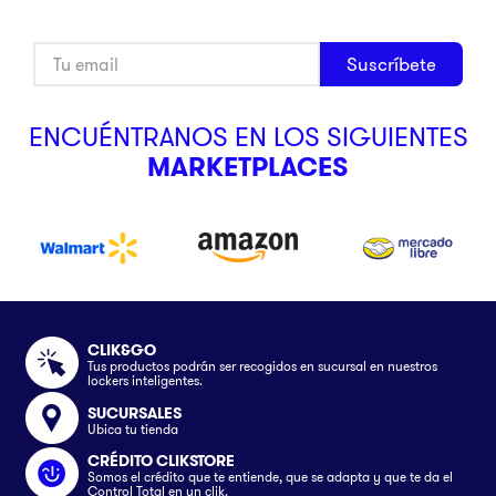
Suscríbete
ENCUÉNTRANOS EN LOS SIGUIENTES
MARKETPLACES
CLIK&GO
Tus productos podrán ser recogidos en sucursal en nuestros
lockers inteligentes.
SUCURSALES
Ubica tu tienda
CRÉDITO CLIKSTORE
Somos el crédito que te entiende, que se adapta y que te da el
Control Total en un clik.