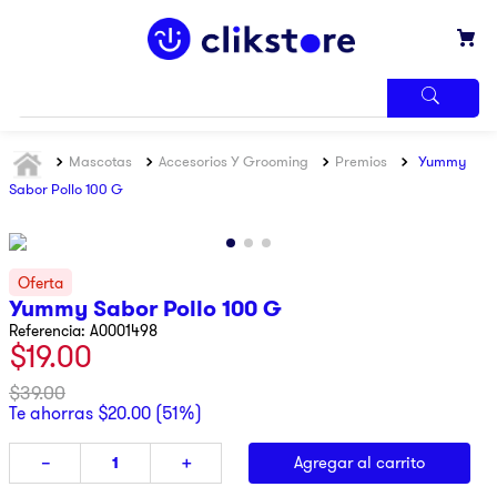
TÉRMINOS
Mascotas
Accesorios Y Grooming
Premios
Yummy
MÁS
BUSCADOS
Sabor Pollo 100 G
1
.
iphone
2
.
refrigerador
3
.
samsung
Yummy Sabor Pollo 100 G
Referencia
:
A0001498
4
.
pantalla
$
19
.
00
5
.
motos
$
39
.
00
6
.
lavadora
Te ahorras
$
20
.
00
(
51%
)
7
.
xbox
Agregar al carrito
－
＋
8
.
ninja