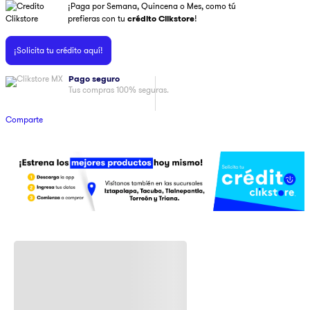
¡Paga por Semana, Quincena o Mes, como tú
9
.
pulsar
prefieras con tu
crédito Clikstore
!
10
.
dji
¡Solicita tu crédito aquí!
Pago seguro
Tus compras 100% seguras.
Comparte