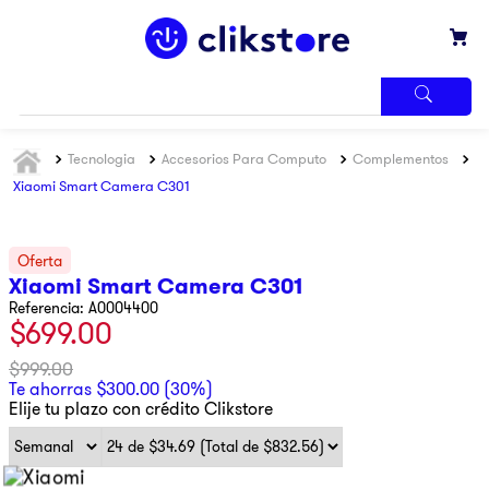
TÉRMINOS
Tecnologia
Accesorios Para Computo
Complementos
MÁS
BUSCADOS
Xiaomi Smart Camera C301
1
.
iphone
2
.
refrigerador
Xiaomi Smart Camera C301
3
.
samsung
Referencia
:
A0004400
$
699
.
00
4
.
pantalla
5
.
motos
$
999
.
00
Te ahorras
$
300
.
00
(
30%
)
6
.
winia
Elije tu plazo con crédito Clikstore
7
.
xbox
8
.
lavadora