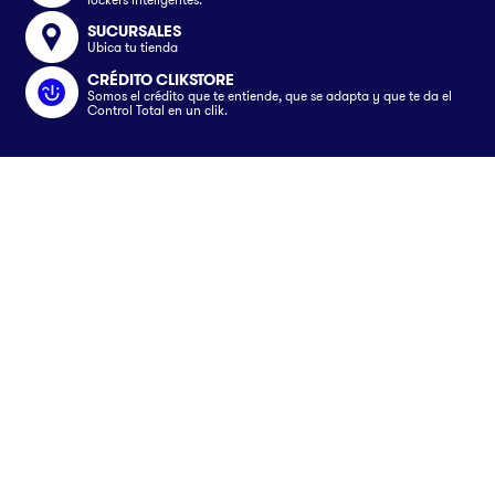
SUCURSALES
Ubica tu tienda
CRÉDITO CLIKSTORE
Somos el crédito que te entiende, que se adapta y que te da el
Control Total en un clik.
Somos
Nosotros
Servicios
Únete al equipo
Crédito Clikstore
Atención al Cliente
Contacto
Gift Card
¿Cómo comprar?
Avisos
Ubica tu tienda
Rastrea tu pedido
Clik&Go
Términos y Condiciones
Síguenos en
Facturación Electrónica
Políticas
Preguntas Frecuentes
Aviso de privacidad