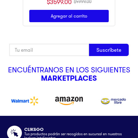
$
3599
.
00
$
4999
.
00
Agregar al carrito
Suscríbete
ENCUÉNTRANOS EN LOS SIGUIENTES
MARKETPLACES
CLIK&GO
Tus productos podrán ser recogidos en sucursal en nuestros
lockers inteligentes.