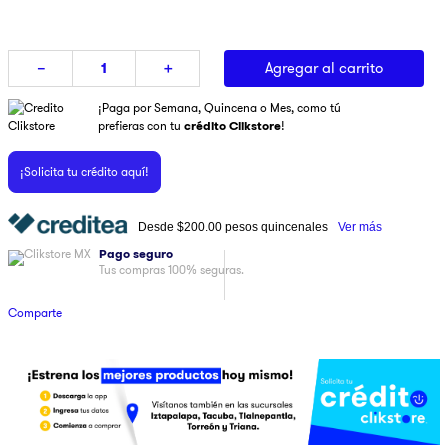
9
.
ninja
10
.
pulsar
Agregar al carrito
－
＋
¡Paga por Semana, Quincena o Mes, como tú
prefieras con tu
crédito Clikstore
!
¡Solicita tu crédito aquí!
Desde
$200.00
pesos quincenales
Ver más
Pago seguro
Tus compras 100% seguras.
Comparte