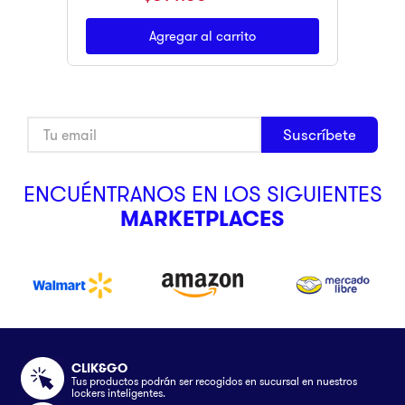
Agregar al carrito
Suscríbete
ENCUÉNTRANOS EN LOS SIGUIENTES
MARKETPLACES
CLIK&GO
Tus productos podrán ser recogidos en sucursal en nuestros
lockers inteligentes.