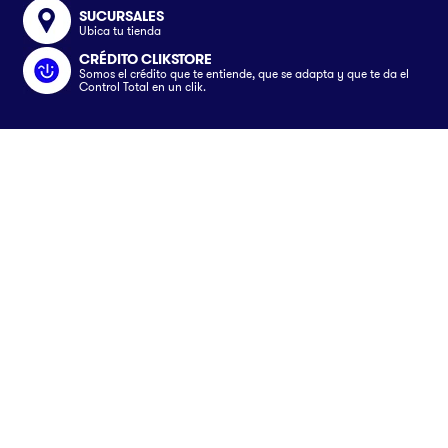
SUCURSALES
Ubica tu tienda
CRÉDITO CLIKSTORE
Somos el crédito que te entiende, que se adapta y que te da el
Control Total en un clik.
Somos
Nosotros
Servicios
Únete al equipo
Crédito Clikstore
Atención al Cliente
Contacto
Gift Card
¿Cómo comprar?
Avisos
Ubica tu tienda
Rastrea tu pedido
Clik&Go
Términos y Condiciones
Síguenos en
Facturación Electrónica
Políticas
Preguntas Frecuentes
Aviso de privacidad