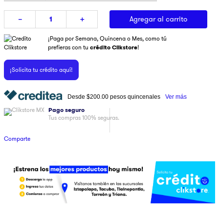
9
.
pulsar
Agregar al carrito
－
＋
10
.
dji
¡Paga por Semana, Quincena o Mes, como tú
prefieras con tu
crédito Clikstore
!
¡Solicita tu crédito aquí!
Desde
$200.00
pesos quincenales
Ver más
Pago seguro
Tus compras 100% seguras.
Comparte