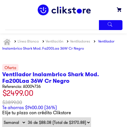
TÉRMINOS
Línea Blanca
Ventilación
Ventiladores
Ventilador
MÁS
BUSCADOS
Inalambrico Shark Mod. Fa200Laa 36W Cr Negro
1
.
iphone
2
.
refrigerador
Ventilador Inalambrico Shark Mod.
3
.
samsung
Fa200Laa 36W Cr Negro
4
.
pantalla
Referencia
:
A0004736
$
2499
.
00
5
.
motos
$
3899
.
00
6
.
xbox
Te ahorras
$
1400
.
00
(
36%
)
Elije tu plazo con crédito Clikstore
7
.
ninja
8
.
lavadora