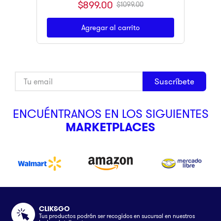
$
899
.
00
$
1099
.
00
Agregar al carrito
Suscríbete
ENCUÉNTRANOS EN LOS SIGUIENTES
MARKETPLACES
CLIK&GO
Tus productos podrán ser recogidos en sucursal en nuestros