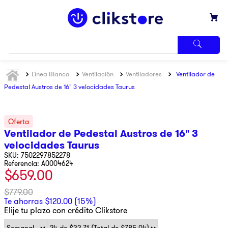
TÉRMINOS
Línea Blanca
Ventilación
Ventiladores
Ventilador de
MÁS
BUSCADOS
Pedestal Austros de 16" 3 velocidades Taurus
1
.
iphone
2
.
refrigerador
Ventilador de Pedestal Austros de 16" 3
3
.
samsung
velocidades Taurus
4
.
pantalla
7502297852278
Referencia
:
A0004624
5
.
motos
$
659
.
00
6
.
xbox
$
779
.
00
Te ahorras
$
120
.
00
(
15%
)
7
.
ninja
Elije tu plazo con crédito Clikstore
8
.
lavadora