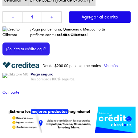
9
.
pulsar
Agregar al carrito
－
＋
10
.
dji
¡Paga por Semana, Quincena o Mes, como tú
prefieras con tu
crédito Clikstore
!
¡Solicita tu crédito aquí!
Desde
$200.00
pesos quincenales
Ver más
Pago seguro
Tus compras 100% seguras.
Comparte