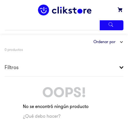
TÉRMINOS
Ordenar por
MÁS
BUSCADOS
0
productos
1
.
iphone
2
.
refrigerador
Filtros
3
.
samsung
4
.
winia
OOPS!
5
.
pantalla
6
.
motos
No se encontró ningún producto
7
.
xbox
¿Qué debo hacer?
8
.
lavadora