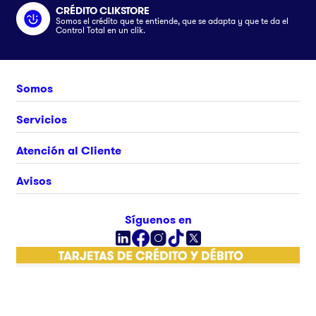
CRÉDITO CLIKSTORE
Somos el crédito que te entiende, que se adapta y que te da el
Control Total en un clik.
Somos
Nosotros
Servicios
Únete al equipo
Crédito Clikstore
Atención al Cliente
Contacto
Gift Card
¿Cómo comprar?
Avisos
Ubica tu tienda
Rastrea tu pedido
Clik&Go
Términos y Condiciones
Síguenos en
Facturación Electrónica
Políticas
Preguntas Frecuentes
Aviso de privacidad