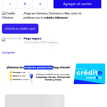
Agregar al carrito
－
＋
9
.
pulsar
¡Paga por Semana, Quincena o Mes, como tú
10
.
dji
prefieras con tu
crédito Clikstore
!
¡Solicita tu crédito aquí!
Pago seguro
Tus compras 100% seguras.
Comparte