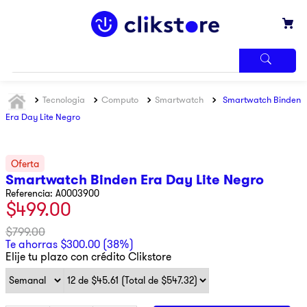
TÉRMINOS
Tecnologia
Computo
Smartwatch
Smartwatch Binden
MÁS
BUSCADOS
Era Day Lite Negro
1
.
iphone
2
.
refrigerador
Smartwatch Binden Era Day Lite Negro
3
.
samsung
Referencia
:
A0003900
$
499
.
00
4
.
pantalla
5
.
motos
$
799
.
00
Te ahorras
$
300
.
00
(
38%
)
6
.
lavadora
Elije tu plazo con crédito Clikstore
7
.
xbox
8
.
ninja