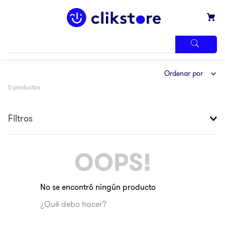
TÉRMINOS
Ordenar por
MÁS
BUSCADOS
0
productos
1
.
iphone
2
.
refrigerador
Filtros
3
.
samsung
4
.
winia
OOPS!
5
.
pantalla
6
.
motos
No se encontró ningún producto
7
.
xbox
¿Qué debo hacer?
8
.
lavadora