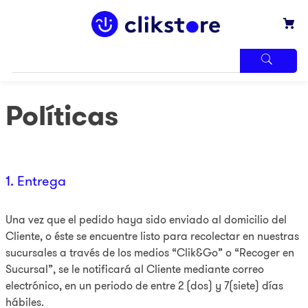
TÉRMINOS
MÁS
Políticas
BUSCADOS
1
.
iphone
2
.
refrigerador
1. Entrega
3
.
samsung
4
.
pantalla
Una vez que el pedido haya sido enviado al domicilio del
5
.
motos
Cliente, o éste se encuentre listo para recolectar en nuestras
sucursales a través de los medios “Clik&Go” o “Recoger en
6
.
xbox
Sucursal”, se le notificará al Cliente mediante correo
7
.
ninja
electrónico, en un periodo de entre 2 (dos) y 7(siete) días
hábiles.
8
.
lavadora